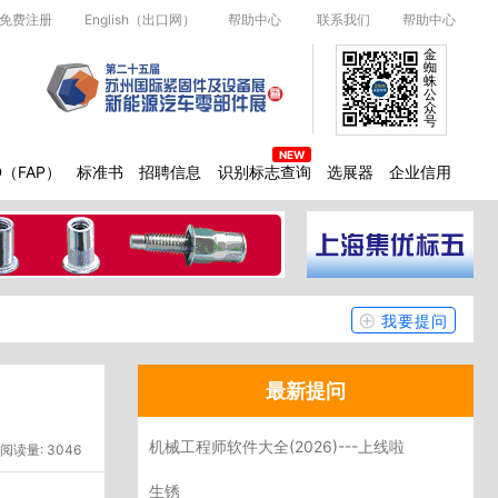
免费注册
English（出口网）
帮助中心
联系我们
帮助中心
金
蜘
蛛
公
众
号
D（FAP）
标准书
招聘信息
识别标志查询
选展器
企业信用
我要提问
最新提问
机械工程师软件大全(2026)---上线啦
阅读量: 3046
生锈