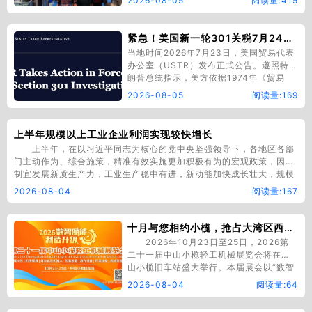
2026-08-05
阅读量:415
际会展中心🏛️ 主办：西麦克国际展览有限
责任公司、ICA展览集团、ITECA国际展
览公司同期展…
紧急！美国新一轮301关税7月24日生效，对中国加征12.5%（附查询计算指南）
当地时间2026年7月23日，美国贸易代表
办公室（USTR）发布正式公告。遵照特
朗普总统指示，美方依据1974年《贸易
法》第301条，以所谓 “强迫劳动” 为由，
2026-08-05
阅读量:169
面向全球60个国家和地区征收新一轮301
关税，以此替代7月24日到期的10%第122
条关税，国内企业出口美国产品面临综合
上半年规模以上工业企业利润实现较快增长
关税大幅上涨。一、…
上半年，在以习近平同志为核心的党中央坚强领导下，各地区各部
门主动作为、综合施策，精准有效实施更加积极有为的宏观政策，因地
制宜发展新质生产力，工业生产稳中有进，新动能加快成长壮大，规模
以上工业企业利润实现较快增长。 工业企业利润较快增长。上半
2026-08-04
阅读量:167
年，在工业生产稳定增长、工业品价格持续回升的背景下，规…
十月与您相约小榄，抢占大湾区西岸“工业装备＋五金机电”行业采购盛会先机
2026年10月23日至25日，2026第
二十一届中山小榄轻工机械展览会将在中
山小榄旧车站盛大举行。本届展会以“数智
赋能·制造升级”为主题，预计展出面积达
2026-08-04
阅读量:64
10000平方米，参展品牌300余家，展出
产品超1000款，致力于打造粤港澳大湾区