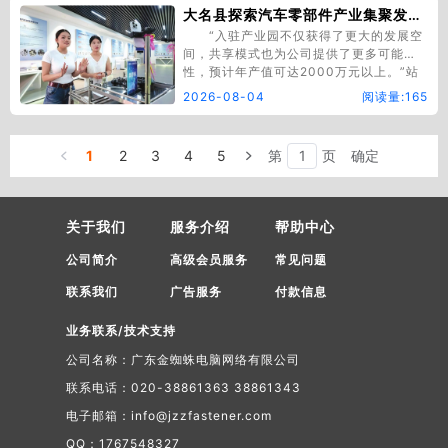
西岸最具影响力的“工业装备＋五金机
大名县探索汽车零部件产业集聚发展新路径
电”行业采购盛会。目前展会…
“入驻产业园不仅获得了更大的发展空
间，共享模式也为公司提供了更多可能
性，预计年产值可达2000万元以上。”站
在自己4300平方米的独立厂房里，郸伊机
2026-08-04
阅读量:165
械有限公司负责人陈鹏，语气里透着过去
难以想象的从容。 两年前，这家生产
汽车底盘零件的公司从浙江迁到大名，与
1
2
3
4
5
第
页
确定
另外三家企业挤在一处2000多平方米的
厂…
关于我们
服务介绍
帮助中心
公司简介
高级会员服务
常见问题
联系我们
广告服务
付款信息
业务联系/技术支持
公司名称：广东金蜘蛛电脑网络有限公司
联系电话：020-38861363 38861343
电子邮箱：info@jzzfastener.com
QQ：1767548327