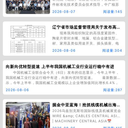
件标准化技术委员会技术指导，中广核苏
州热工研究院有限公司承办的“紧固件失效
2026-08-07
阅读量:145
分析理论与案例与表面处理环保工艺及质
量控制”联合培训在苏州顺利举行。来自全
国紧固件制造、核电、风电、轨道交通、
辽宁省市场监督管理局关于发布高强度紧固件等24种产品质量监督抽查实施细则的通告
航空航天等领域企业及科研院所、检测机
现将我局组织制定的高强度紧固件、
构…
陶瓷片密封水嘴、地漏、铝合金建筑型
材、家用及类似用途开关、插头插座、电
动机、混凝土路面砖、建筑用砂、混凝土
2026-08-06
阅读量:304
外加剂、消火栓、消防水枪、消防接口、
消防软管卷盘、汽车内饰材料、电动摩托
车和电动轻便摩托车用蓄电池、户外燃气
向新向优转型提速 上半年我国机械工业行业运行稳中有进
燃烧器具、储热式电热暖手（脚）器、打
中国机械工业联合会今天（6日）发布的信息显示，今年上半年，
印机、计算机及…
我国机械工业行业运行稳中有进，向新向优转型提速。 最新数据显
示，今年上半年，我国机械工业规模以上企业增加值同比增长6.4%，
高于同期全国工业和制造业1个和0.8个百分点。主要涉及的五个国民经
2026-08-06
阅读量:287
济行业大类——通用设备、专用设备、汽车、电气机…
掘金中亚蓝海！抢抓线缆机械出海商机——2026乌兹别克斯坦国际线缆及机械展览会
2026乌兹别克斯坦国际线缆及机械展览会
WIRE &amp; CABLES CENTRAL ASIA
| MACHINERY CENTRAL ASIA📅
2026.11.10-12📍 乌兹别克斯坦·塔什干国