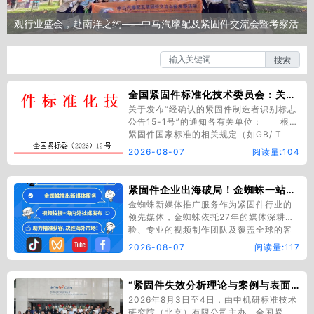
观行业盛会，赴南洋之约——中马汽摩配及紧固件交流会暨考察活
动见闻（一）
紧固件热门信息
HOT
全国紧固件标准化技术委员会：关于发布“经确认的紧固件制造者识别标志公告15-1号”的通知
关于发布“经确认的紧固件制造者识别标志
公告15-1号”的通知各有关单位： 根据
紧固件国家标准的相关规定（如GB/ T
90.2第3章），全国紧固件标准化技术委
2026-08-07
阅读量:104
员会负责对我国“紧固件制造者（含经销
者）识别标志”进行统一协调、确认及公
告。经主任委员-秘书处联席会议研究决
紧固件企业出海破局！金蜘蛛一站式新媒体打造全球品牌影响力
定，现发布“经确认的紧固件制造…
金蜘蛛新媒体推广服务作为紧固件行业的
领先媒体，金蜘蛛依托27年的媒体深耕经
验、专业的视频制作团队及覆盖全球的客
户资源，致力于为紧固件企业提供一站式
2026-08-07
阅读量:117
新媒体营销解决方案，赋能品牌价值升
维，决胜海内外市场！服务优势● 全程服
务：从视频拍摄、后期剪辑、多平台发布
“紧固件失效分析理论与案例与表面处理环保工艺及质量控制”联合培训在苏州成功举办
到国内外社媒推广的一站式服务● 专业制
2026年8月3日至4日，由中机研标准技术
作：由行…
研究院（北京）有限公司主办，全国紧固