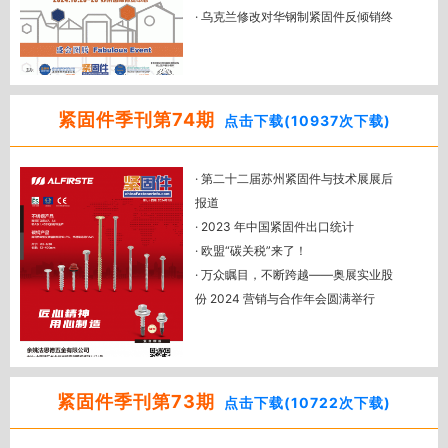
· 乌克兰修改对华钢制紧固件反倾销终
· 第12版美标《IFI 紧固件标准手册》
裁
(2024版) 目录大全
· 强势回归——CFD闪耀2024德国科隆
国际五金博览会
· 2024曼谷车展：电动汽车订单量大幅
紧固件季刊第74期
点击下载(10937次下载)
增长，中国品牌汽车成焦点
· 网上开店就能出海？紧固件与汽车零
· 第二十二届苏州紧固件与技术展展后
部件东南亚电商指南培训会成功举办！
报道
· 解读奥氏体不锈钢性能及抗腐蚀机理
· 2023 年中国紧固件出口统计
（中）
· 欧盟“碳关税”来了！
· 易切削不锈钢牌号及特质
· 万众瞩目，不断跨越——奥展实业股
· 全国紧标委：关于发布”经确认的紧固
份 2024 营销与合作年会圆满举行
件制造者识别标志 公告 12 号” 的通知
· 七心协力，丰创未来——七丰精工科
技迎新年会暨廿三周年庆隆重举行
· 【俄罗斯 | 第148站】这个国家，每年
对中国紧固件有着超3亿美元的订单需
紧固件季刊第73期
点击下载(10722次下载)
求，并在不断增长中！
· 2024 有哪些海外紧固件展会值得去？