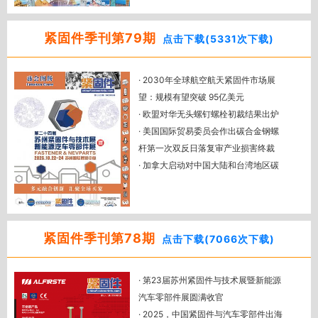
· 全国紧标委：经确认的紧固件制造者
· 全球工业紧固件市场规模报告：2034
识别标志公告（最新）
年将达1738亿美元
紧固件季刊第79期
点击下载(5331次下载)
· 伍尔特集团上半年销售额同比增长
2.2%
· 2030年全球航空航天紧固件市场展
· 美国国际贸易委员会作出钢制螺杆第
望：规模有望突破 95亿美元
三次反倾销日落复审产业损害终裁
· 欧盟对华无头螺钉螺栓初裁结果出炉
· 加拿大对华碳钢紧固件作出第四次双
· 美国国际贸易委员会作出碳合金钢螺
反日落复审终裁
杆第一次双反日落复审产业损害终裁
· 澳大利亚终止对华可互换夹紧螺栓夹
· 加拿大启动对中国大陆和台湾地区碳
头反补贴调查
钢紧固件日落复审
· 展后报道：泰国制造业博览会，日本
· 直击德国斯图加特紧固件展：透视欧
东京工业展，越南制造业博览会
洲市场动态
· 2025中泰汽车零部件与紧固件配对会
紧固件季刊第78期
点击下载(7066次下载)
及考察活动圆满成功！
· 中马汽车产业链对接暨中马紧固件配
· 第23届苏州紧固件与技术展暨新能源
对活动全记录
汽车零部件展圆满收官
· 镍基高温合金紧固件热处理及强化工
· 2025，中国紧固件与汽车零部件出海