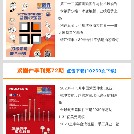
· 第二十二届苏州紧固件与技术展会刊
· 蓄势以待，备战 2024——销售经理成
· 卡锣萨尔维：求变焕新，业绩逆势上
长训练营圆满举办！
扬
· 马氏体不锈钢热处理的性能及显微组
· 利达五金：小螺丝驱动大世界——做
织
大国制造的基石
· 解读奥氏体不锈钢性能及抗腐蚀机理
· 靖江恒丰：30年专注不锈钢抽芯铆钉
· 2023 版紧固件日标（JIS）目录大全
研发制造
· 国外对中国紧固件反倾销反补贴案件
汇总（最新）
· CFD 亮相印度五金工具及紧固件展 挖
紧固件季刊第72期
点击下载(10269次下载)
掘印度紧固件市场潜力
· 墨西哥，正在成为中国紧固件出口美
· 2023年1-5月中国紧固件出口统计
国的白手套？
· 杭申节能：超强对流球化退火炉制造
· 立足泰国，走向全球——紧固件行业
商
的新战略
· 全球航天紧固件市场2030年将达
· 越南紧固件市场发展如何？ CFD 带您
113.1亿美元规模
一探究竟！
· 2023上半年台湾螺帽、手工具业：锁
· CFD 亮相美国拉斯维加斯紧固件展 助
定欧洲更有利
力中国企业开拓美洲市场