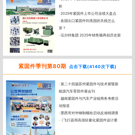
析
· 2025年紧固件上市公司业绩大盘点
· 各国出口紧固件到美国的关税怎么
算？
· 伍尔特集团 2025年销售额再创历史新
高
· 博尔豪夫拓展中国布局，广州分公司
正式运营
· 乌克兰对华钢制紧固件反倾销措施扩
紧固件季刊第80期
点击下载(4140次下载)
展至马来西亚转口产品
· 美国紧固件分销商Fastenal 2025年销
· 第二十四届苏州紧固件与技术展暨新
售额增长8.7%
能源汽车零部件展会刊
· 南非终止对中国六角头螺钉及螺栓反
· 越南紧固件与汽车产业链商务考察活
倾销调查
动报道
· 展后报道：韩国金属展，俄罗斯五金
· 墨西哥对华钢制螺栓启动反倾销调查
工具展，泰国机床及金属加工机械展，
·《飞行器用高强轻量化紧固件设计要
土耳其五金展
求》解读
· 紧固件中的带状组织研究与控制
· 2025年1-7月中国紧固件出口统计