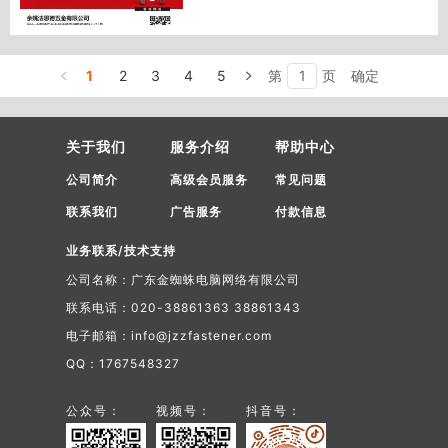
· 美国对碳合金钢螺杆发起反规避调查
· 六角头轴套的加工工艺的改进
· 墨西哥对华钢制螺杆启动反倾销调查
· 展前报道： 东南亚线材管材展览会，
1
2
3
4
5
第
页
确定
韩国金属周
· 展后报道：名古屋工业展，台湾扣件
展，马来西亚机床、金属加工设备与自
关于我们
服务介绍
帮助中心
动化科技展，日本工业展，泰国制造业
公司简介
高级会员服务
常见问题
博览会
· 高速列车制动钳螺栓头部开裂原因分
联系我们
广告服务
付款信息
析
业务联系/技术支持
· 全国紧固件标准化技术委员会：关于
发布“经确认的紧固件制造者识别标志
公司名称：广东金蜘蛛电脑网络有限公司
公告 11 号”的通知
联系电话：020-38861363 38861343
电子邮箱：info@jzzfastener.com
QQ：1767548327
公众号：
视频号：
抖音号：