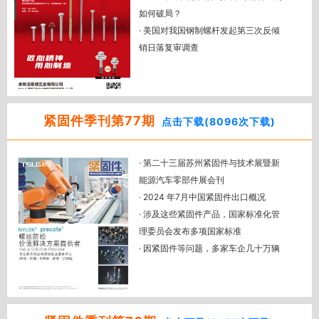
艺
如何破局？
· 美制外螺纹紧固件机械性能标准浅析
· 美国对我国钢制螺杆发起第三次反倾
（中）（2023年、2024年版）
销日落复审调查
· 印度终止对华紧固件反倾销调查
· 欧盟对华无头螺钉和螺栓发起反倾销
调查
· 伍尔特集团的下一代接班人公布！
紧固件季刊第77期
点击下载(8096次下载)
· 展后报道：土耳其五金展，印度线材
展，日本福冈工业展
· 第二十三届苏州紧固件与技术展暨新
· 全国紧标委：经确认的紧固件制造者
能源汽车零部件展会刊
识别标志 公告13-1号
· 2024 年7月中国紧固件出口概况
· 紧固件用冷镦钢盘条最新化学成分及
· 涉及这些紧固件产品，国家标准化管
热处理制度
理委员会发布多项国家标准
· 美制外螺纹紧固件机械性能标准浅析
· 因紧固件等问题，多家车企几十万辆
（上）(2023年、2024年版）
车召回
· 利达五金：小螺丝驱动大世界 做大国
制造的基石
· 颖兴：26 年专注于冷塑性加工整体解