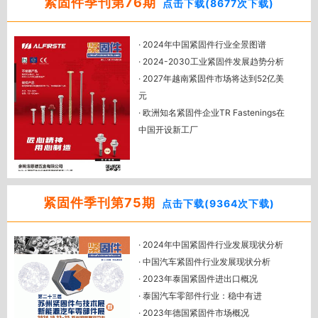
紧固件季刊第76期
点击下载(8677次下载)
决方案
· 中泰汽车产业链对接暨中泰紧固件配
· 2024年中国紧固件行业全景图谱
对活动成功举办
· 2024-2030工业紧固件发展趋势分析
· 中越紧固件与汽车产业链配对会圆满
· 2027年越南紧固件市场将达到52亿美
成功！火爆现场直击！
元
· GB/T90.1-2023《紧固件 验收检查》
· 欧洲知名紧固件企业TR Fastenings在
解读
中国开设新工厂
· Bossard柏中在中国成立新合资公司稳
中，加强紧固件涂层方案
· 伍尔特集团发布2024年上半年业绩
· 墨西哥对华钢制螺杆作出反倾销终裁
紧固件季刊第75期
点击下载(9364次下载)
· 南非对华六角头螺钉和螺栓发起反倾
销调查
· 2024年中国紧固件行业发展现状分析
· 展后报道：马来西亚机床及金属加工
· 中国汽车紧固件行业发展现状分析
展，台湾国际扣件展
· 2023年泰国紧固件进出口概况
· 解读奥氏体不锈钢性能及抗腐蚀机理
· 泰国汽车零部件行业：稳中有进
（下）
· 2023年德国紧固件市场概况
· 网带炉淬火的质量控制经验