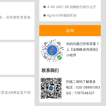
● 4-40 UNC-2B 的螺纹代表什么尺
寸啊？4是什么意思？2B呢？
● 6g与６h环规的区别
装，冷间塑性变形加
咨询
你的问题已经有答案？
上【金蜘蛛咨询系统】
小程序
联系我们
扫描二维码了解更多
电话：020-38861363
景是AB两款是不同
QQ：1767548327