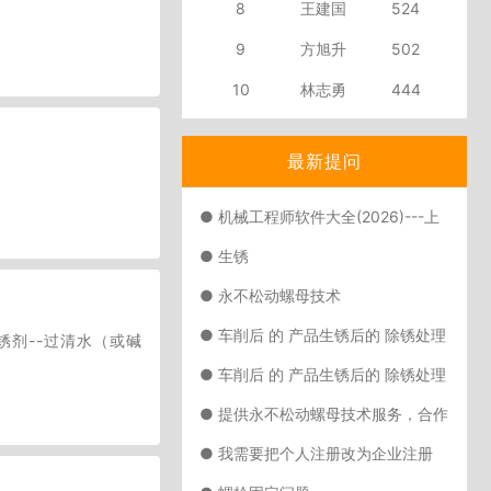
8
王建国
524
9
方旭升
502
10
林志勇
444
最新提问
● 机械工程师软件大全(2026)---上
线啦
● 生锈
● 永不松动螺母技术
● 车削后 的 产品生锈后的 除锈处理
锈剂--过清水（或碱
● 车削后 的 产品生锈后的 除锈处理
● 提供永不松动螺母技术服务，合作
共赢，微信pfnrsh
● 我需要把个人注册改为企业注册