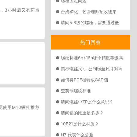
● 螺栓固定问题
，3小时后又有斑点
● 台湾磷化工艺管理师招收徒弟
● 请问5.6级的螺栓，需要通过低
温-20°的冲击检测27J，需要用什么
样的材质做，是否需要热处理？
热门回答
● 螺纹标准6g和6h哪个精度等级高
● 美标螺丝尺寸-公制螺丝尺寸对照
表
● 如何将PDF档转成CAD档
● 查英制螺纹标准
● 请问螺丝中ZP是什么意思？
现使用M10螺栓推荐
● 请问铝的比重是多少？
● 10B21是什么材质？
● H7 代表什么公差