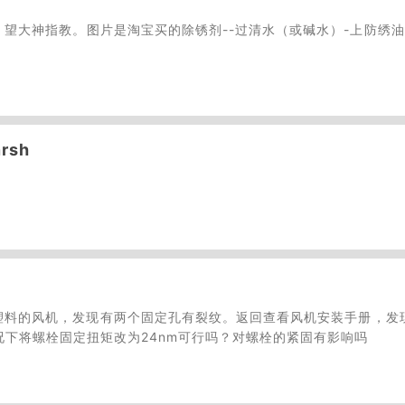
望大神指教。图片是淘宝买的除锈剂--过清水（或碱水）-上防绣油
sh
壳体是塑料的风机，发现有两个固定孔有裂纹。返回查看风机安装手册，发
况下将螺栓固定扭矩改为24nm可行吗？对螺栓的紧固有影响吗