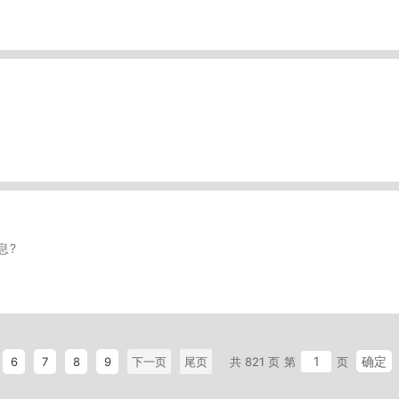
息?
确定
6
7
8
9
下一页
尾页
共 821 页
第
页