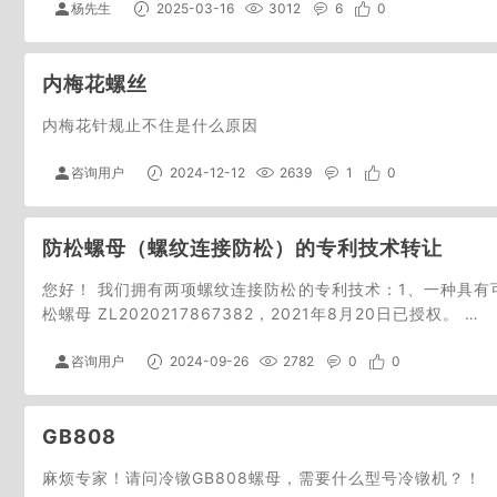
杨先生
2025-03-16
3012
6
0
内梅花螺丝
内梅花针规止不住是什么原因
咨询用户
2024-12-12
2639
1
0
防松螺母（螺纹连接防松）的专利技术转让
您好！ 我们拥有两项螺纹连接防松的专利技术：1、一种具有可
松螺母 ZL2020217867382，2021年8月20日已授权。 …
咨询用户
2024-09-26
2782
0
0
GB808
麻烦专家！请问冷镦GB808螺母，需要什么型号冷镦机？！