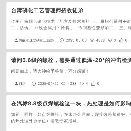
台湾磷化工艺管理师招收徒弟
传承正宗帕卡磷化技术：配方及技术资料 一、脱脂剂系列→钢
工，防锈。 非铁金属用：涂装，，冷间塑性变形加工。 三、
無酸洗珠擊磷化工藝師
2025-05-03
4388
0
0
请问5.6级的螺栓，需要通过低温-20°的冲击
问题如上，请大神给予答复，万分感谢！
何琪
2025-04-22
4383
4
0
在汽标8.8级点焊螺栓这一块，热处理是如何影
如题，同样一款点焊螺栓，在未热处理前，焊接效果都很好。
的热处理外协单位）请教专家指导。