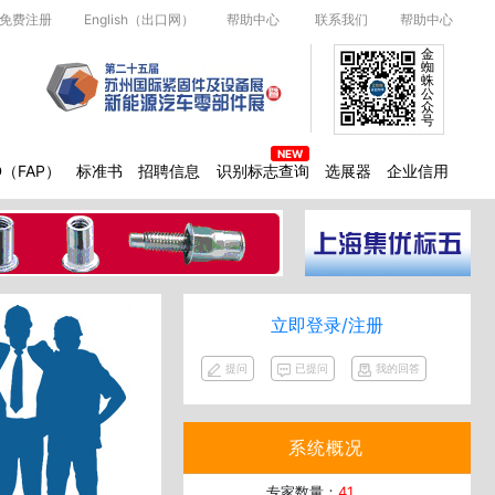
免费注册
English（出口网）
帮助中心
联系我们
帮助中心
金
蜘
蛛
公
众
号
D（FAP）
标准书
招聘信息
识别标志查询
选展器
企业信用
立即登录/注册
提问
已提问
我的回答
系统概况
专家数量：
41