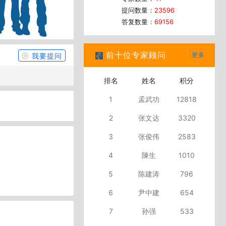
提问数量：
23596
答复数量：
69156
前十位专家顾问
更多
我要提问
排名
姓名
积分
1
孟武功
12818
2
张文达
3320
3
张俊伟
2583
4
陳生
1010
5
陈建涛
796
6
尹中建
654
7
孙强
533