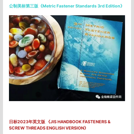
公制美标第三版《Metric Fastener Standards 3rd Edition》
日标2023年英文版 《JIS HANDBOOK FASTENERS &
SCREW THREADS ENGLISH VERSION》