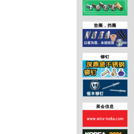
垫圈，挡圈
铆钉
展会信息