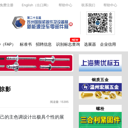
免费注册
English（出口网）
帮助中心
联系我们
帮助中心
金
蜘
蛛
公
众
号
D（FAP）
标准书
招聘信息
识别标志查询
选展器
企业信用
铜质五金
掠影
阅读量: 15395
螺栓
己的主色调设计出极具个性的展