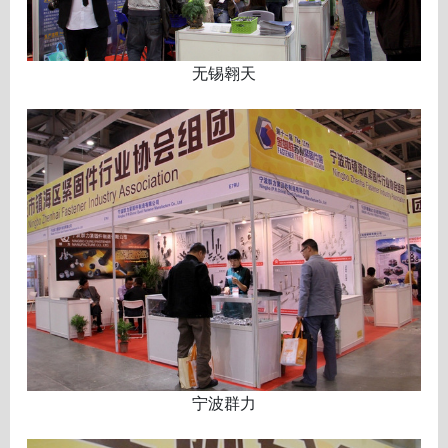
无锡翱天
宁波群力