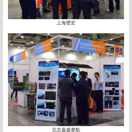
上海赟宏
北京嘉盛赛航