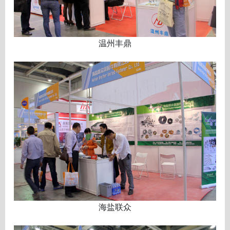
温州丰鼎
海盐联众