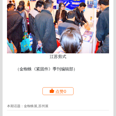
江苏剪式
（金蜘蛛《紧固件》季刊编辑部）
点赞0
本期话题：金蜘蛛展,苏州展