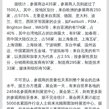
据统计，参展商达435家，参展商人员则超过了
1500人。其中，按地区划分，来自欧洲的参展商有250
家，占57.5%，主要是来自英国、德国、意大利、波
兰、荷兰、西班牙等国家的企业，如Fastbolt，PSM，
Brighton Best，WASI等；来自亚洲的有174家，占
40%，其中台湾地区占的比例最大，有81家，如春雨，
而中国大陆仅次之，占58家，如上海集优、上海五矿、
上海强毅、上海徐浦、宁波锦辉、东台华威、温州远
达、中国紧固件五金城、宁波拓标等；来自北美的有11
家，以美国和加拿大为代表，占2.5%；按参展性质划
分，分销商和批发商有97家，制造商295家，制造技术
33家，媒体和组织有10家。
不可否认，参观商的质量也关系到整个展会的总体
水平。据主办方透露，展会第一天，有来自世界各地的
2459名参观商来到展览中心，展会第二天，则有更多新
的参观商纷至沓来。据不完全统计，展会两天累计超过
5000名紧固件行业人士前来光顾斯图加特展览中心。据