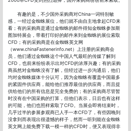
有趣的是，不少国外采购商对China一词特别敏
感，一经过金蜘蛛展位，他们就不由自主地拿起CFD来
看；有的采购商是通过金蜘蛛的邮件得知金蜘蛛参加斯
图加特展会，带着打印好的邮件来到金蜘蛛的展位索取
CFD；有的采购商是在金蜘蛛英文网
（www.chinaFastenerinfo.net）上注册的采购商会
员，他们通过金蜘蛛这个中国人气最旺的传媒了解到
CFD，也前来纷纷表示出对CFD的浓厚兴趣；有的采购
商虽然对金蜘蛛没有了解，但经过进一步沟通后，他们
均对金蜘蛛媒体十分认可，因为金蜘蛛有覆盖中国最多
的紧固件供应商，能给他们推荐最佳的供应商，而且提
供给他们的所有信息是完全免费的；有的采购商尽管暂
时没有在中国采购的打算，但他们表示，日后也有这样
的可能，他们也照样索取了CFD。当展会即将结束时，
几乎过半的参展参观商已人手一本CFD了，有些因晚到
没拿到而表现出很遗憾的样子，然而一听到能在金蜘蛛
英文网上能免费下载一模一样的CFD时，便又表现得非