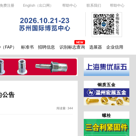
免费注册
English（出口网）
帮助中心
联系我们
帮助中心
金
蜘
蛛
公
众
号
D（FAP）
标准书
招聘信息
识别标志查询
选展器
企业信用
铜质五金
的公告
阅读量: 344
螺栓