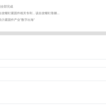
例全部完成
超捷紧固系统（上海）股份有限公司取得自攻螺钉紧固件相关专利，该自攻螺钉靠棘齿提升防松防脱安全性
力紧固件产业“数字出海”