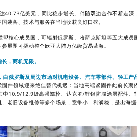
达
40.73
亿美元，同比稳步增长。伴随双边合作不断走深
中国装备、技术与服务在当地收获良好口碑。
盟核心成员国，可辐射俄罗斯、哈萨克斯坦等五大成员国
站参展即可撬动整个欧亚大陆万亿级贸易蓝海。
长，商机无限。
白俄罗斯及周边市场对机电设备、汽车零部件、轻工产品
紧固件领域迎来绝佳替代机遇：当地高端紧固件此前长期
其中
10.9/12.9
级高强螺栓、达克罗
/
锌铝防腐涂层配件、
机、老旧设备维修等多个场景，竞争小、利润稳，是出海掘