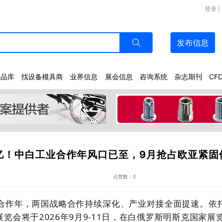
登录
|
发布
信息
样品库
找设备模具商
业界信息
展会信息
咨询系统
杂志期刊
CF
0亿！中白工业合作年风口已至，9月抢占欧亚紧固
点赞数：0
合作年，两国战略合作持续深化、产业对接全面提速。依
展览会将于
2026
年
9
月
9-11
日，在白俄罗斯明斯克国家展