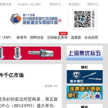
免费注册
English（出口网）
帮助中心
联系我们
帮助中心
金
蜘
蛛
公
众
号
D（FAP）
标准书
招聘信息
识别标志查询
选展器
企业信用
铆钉
件千亿市场
阅读量: 437
托良好的双边经贸根基，第五届
览中心（
BELEXPO
）盛大举办。
螺栓