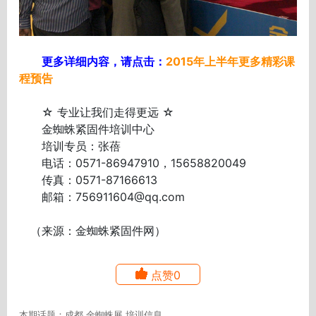
更多详细内容，请点击：
2015年上半年更多精彩课
程预告
☆ 专业让我们走得更远 ☆
金蜘蛛紧固件培训中心
培训专员：张蓓
电话：0571-86947910，15658820049
传真：0571-87166613
邮箱：756911604@qq.com
（来源：金蜘蛛紧固件网）
点赞0
本期话题：成都,金蜘蛛展,培训信息