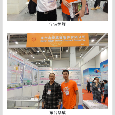
宁波恒辉
东台华威