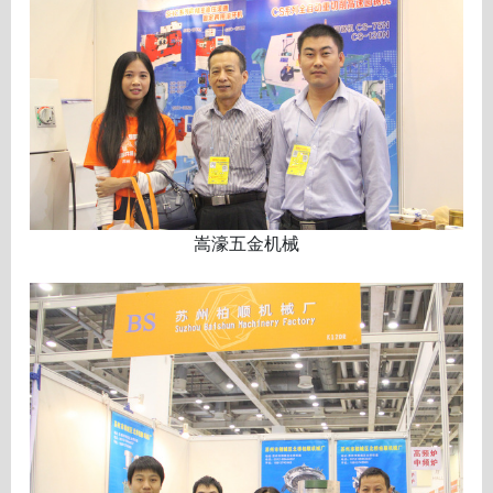
嵩濠五金机械