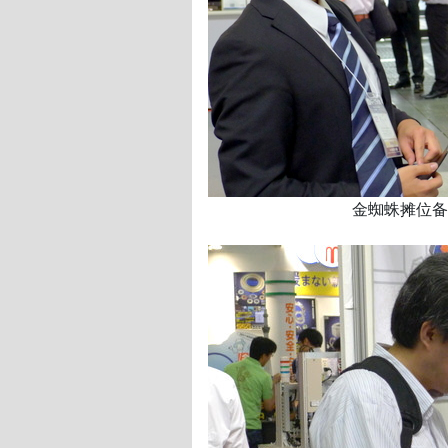
金蜘蛛摊位备