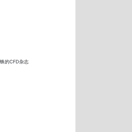
蛛的CFD杂志