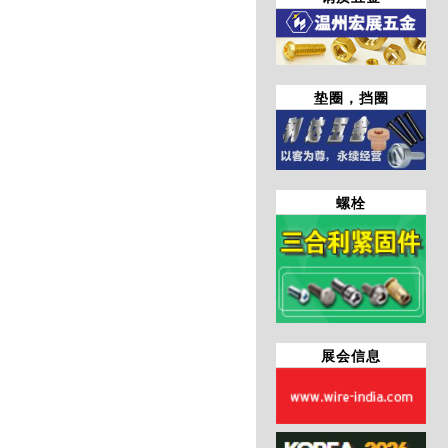
垫圈，挡圈
螺栓
展会信息