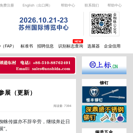
免费注册
English（出口网）
帮助中心
联系我们
帮助中心
金
蜘
蛛
公
众
号
D（FAP）
标准书
招聘信息
识别标志查询
选展器
企业信用
铆钉
日参展（更新）
阅读量: 7394
蜘蛛传媒亦不辞辛劳，继续奔赴日
展”。
铜质五金