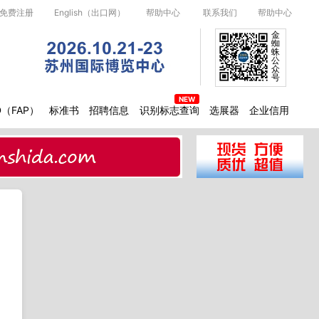
免费注册
English（出口网）
帮助中心
联系我们
帮助中心
金
蜘
蛛
公
众
号
D（FAP）
标准书
招聘信息
识别标志查询
选展器
企业信用