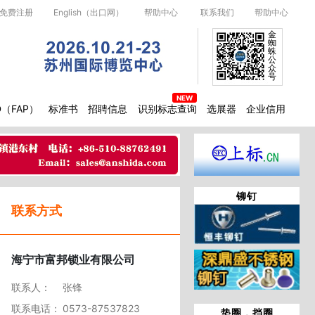
免费注册
English（出口网）
帮助中心
联系我们
帮助中心
金
蜘
蛛
公
众
号
D（FAP）
标准书
招聘信息
识别标志查询
选展器
企业信用
铆钉
联系方式
海宁市富邦锁业有限公司
联系人：
张锋
联系电话：
0573-87537823
垫圈，挡圈