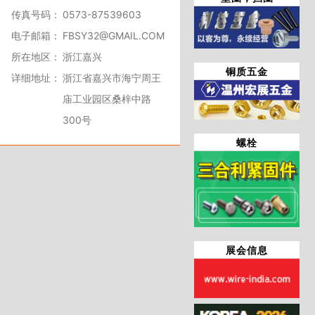
传真号码：
0573-87539603
电子邮箱：
FBSY32@GMAIL.COM
所在地区：
浙江嘉兴
铜质五金
详细地址：
浙江省嘉兴市海宁周王
庙工业园区桑梓中路
300号
螺栓
展会信息