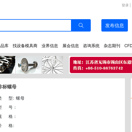
登录
|
发布
信息
样品库
找设备模具商
业界信息
展会信息
咨询系统
杂志期刊
CF
非标螺母
类型
: 螺母
型号
：
规格
：
价格
: