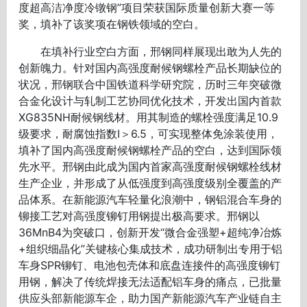
度超高洁净度冷镦钢”项目荣获国际质量创新大赛一等
奖，填补了该奖项在钢铁领域的空白。
在填补行业空白方面，邢钢同样展现出敢为人先的
创新魄力。针对国内高强度耐候钢螺栓产品长期缺位的
状况，邢钢联合中国铁道科学研究院，历时三年突破微
合金化设计与轧制工艺协同优化技术，开发出国内首款
XG835NH耐候钢线材。用其制造的螺栓强度满足10.9
级要求，耐腐蚀指数I＞6.5，可实现整体免涂装使用，
填补了国内高强度耐候钢螺栓产品的空白，达到国际领
先水平。邢钢由此成为国内首家高强度耐候钢螺栓线材
生产企业，并形成了从低强度到高强度级别全覆盖的产
品体系。在新能源汽车轻量化浪潮中，钢铝混合车身的
铆接工艺对高强度铆钉用钢提出极高要求。邢钢以
36MnB4为突破口，创新开发“微合金强塑+超纯净冶炼
+组织细晶化”关键核心集成技术，成功研制出专用于铝
车身SPR铆钉、电池包壳体和底盘连接件的高强度铆钉
用钢，解决了传统焊接无法适配铝车身的痛点，已批量
供应头部新能源车企，助力国产新能源汽车产业链自主