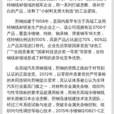
特钢线材领域的领军企业，用一系列打破垄断、填补空
白的产品，诠释了“小材料支撑大制造”的工业逻辑。
邢钢始建于1958年，是国内最早专注于高端工业用
特钢线材研发生产的企业之一。该公司现拥有近3700个
产品，覆盖冷镦钢、纯铁、轴承钢、弹簧钢等18大类，
优特钢比例达到100%，高新产品占比超过70%，60%以
上产品实现进口替代。企业先后荣获国家首批“绿色工
厂”“全国质量奖”“国家科技进步奖一等奖”等荣誉，在特
钢线材领域形成了鲜明的差异化竞争优势。
在高端汽车用钢领域，邢钢的突围之路始于对苛刻
认证的正面攻坚。2012年，以零部件质量管控严苛著称
的本田技研向邢钢提出需求，其认证体系被公认为全球
汽车行业最高门槛之一，对材料非金属夹杂物、组织均
匀性等指标的要求远超通用标准，而相关高端冷镦钢线
材长期被日本企业垄断。邢钢迅速组建技术攻关团队，
经过三年系统试验与改进，突破非金属夹杂物控制、组
织均匀性调控等核心技术，2015年冷镦钢Q10B21-C正