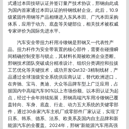
式通过本田技研认证并签订量产技术协议，邢钢由此成
为国内首家通过本田认证的特钢线材企业。此后，10.9
级紧固件用钢等产品相继进入东风本田、广汽本田采购
体系，应用于动力、底盘等关键部位，相关技术被权威
专家评价为国际先进水平。
汽车安全带扭力杆用冷镦钢是邢钢又一代表性产
品。扭力杆作为安全带装置的核心部件，需要在碰撞瞬
间精确控制变形与锁止，其材料长期被欧洲企业垄断。
邢钢技术团队突破成分精准设计、组织分类调控和拉拔
工艺优化等关键技术，成功开发Qst32-3精制线材，产
品通过全球顶级安全系统供应商认证，替代欧洲进口，
在奔驰、宝马、奥迪、大众等品牌车型上广泛应用，占
据国内中高端汽车90%以上市场份额。以本田认证为起
点，经过十余年持续拓展，邢钢高端汽车用冷镦钢已覆
盖转向、车身、底盘、行走、动力五大系统的关键零部
件，通过30余家汽车主机厂或零部件厂家认证，实现了
日系、韩系、德系、法系、欧美系及国内自主品牌和新
能源汽车的全覆盖。2024年，邢钢“新能源汽车用高强