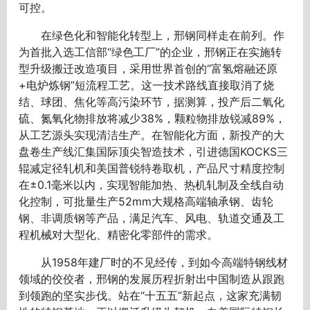
可控。
在绿色化和智能化转型上，邢钢同样走在前列。作
为首批入选工信部“绿色工厂”的企业，邢钢正在实施转
型升级搬迁改造项目，采用世界首创的“富氢熔融还原
+电炉炼钢”短流程工艺。这一技术路线直接取消了烧
结、球团、焦化等高污染环节，据测算，投产后二氧化
硫、氮氧化物排放将减少38%，颗粒物排放锐减89%，
从工艺源头实现清洁生产。在智能化方面，新投产的大
盘卷生产线汇集国际顶尖智造技术，引进德国KOCKS三
辊减定径轧机和美国普锐特卷取机，产品尺寸精度控制
在±0.1毫米以内，实现智能加热、热机轧制及全线自动
化控制，可批量生产52mm大规格高端轴承钢、齿轮
钢、非调质钢等产品，满足汽车、风电、轨道交通及工
程机械对大型化、精密化零部件的需求。
从1958年建厂时的不见经传，到如今高端特钢线材
领域的佼佼者，邢钢的发展历程折射出中国制造从跟跑
到领跑的坚实步伐。站在“十五五”新起点，这家充满韧