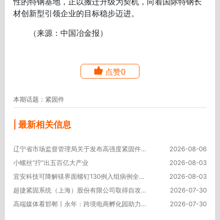
性的特钢基地，正以搬迁升级为契机，向着国际特钢长
材创新型引领企业的目标稳步迈进。
（来源：中国冶金报）
点赞0
本期话题：紧固件
| 最新相关信息
辽宁省市场监督管理局关于发布高强度紧固件等24种产品质量监督抽查实施细则的通告
2026-08-06
小螺丝“拧”出五百亿大产业
2026-08-03
宜安科技可降解镁界面螺钉130例入组病例全部完成
2026-08-03
超捷紧固系统（上海）股份有限公司取得自攻螺钉紧固件相关专利，该自攻螺钉靠棘齿提升防松防脱安全性
2026-07-30
高端媒体看邯郸丨永年：跨境电商孵化园助力紧固件产业“数字出海”
2026-07-30