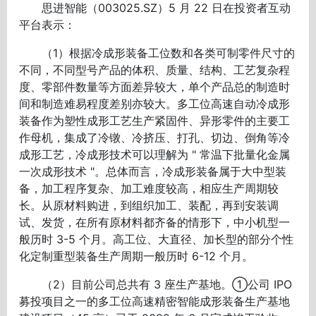
思进智能（003025.SZ）5 月 22 日在投资者互动
平台表示：
（1）根据冷成形装备工位数和各类可制零件尺寸的
不同，不同型号产品的体积、质量、结构、工艺复杂程
度、零部件数量等方面差异较大，单个产品总的制造时
间和制造难易程度差别亦较大。多工位高速自动冷成形
装备作为塑性成形工艺生产紧固件、异形零件的主要工
作母机，集成了冷镦、冷挤压、打孔、切边、倒角等冷
成形工艺，冷成形技术可以理解为 " 常温下批量化金属
一次成形技术 "。总体而言，冷成形装备属于大中型装
备，加工程序复杂、加工难度较高，相应生产周期较
长。从原材料购进，到组织加工、装配，再到安装调
试、发货，在所有原材料都齐备的情形下，中小机型一
般历时 3-5 个月。高工位、大直径、加长型的部分个性
化定制重型装备生产周期一般历时 6-12 个月。
（2）目前公司总共有 3 座生产基地。①公司 IPO
募投项目之一的多工位高速精密智能成形装备生产基地