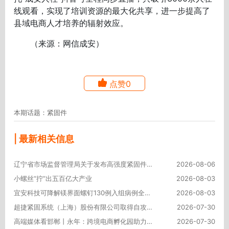
线观看，实现了培训资源的最大化共享，进一步提高了
县域电商人才培养的辐射效应。
（来源：网信成安）
点赞0
本期话题：紧固件
| 最新相关信息
辽宁省市场监督管理局关于发布高强度紧固件等24种产品质量监督抽查实施细则的通告
2026-08-06
小螺丝“拧”出五百亿大产业
2026-08-03
宜安科技可降解镁界面螺钉130例入组病例全部完成
2026-08-03
超捷紧固系统（上海）股份有限公司取得自攻螺钉紧固件相关专利，该自攻螺钉靠棘齿提升防松防脱安全性
2026-07-30
高端媒体看邯郸丨永年：跨境电商孵化园助力紧固件产业“数字出海”
2026-07-30