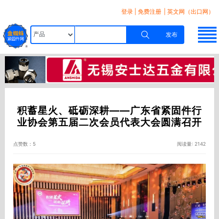
登录
|
免费注册
| 英文网（出口网）
发布
积蓄星火、砥砺深耕——广东省紧固件行
业协会第五届二次会员代表大会圆满召开
点赞数：5
阅读量: 2142