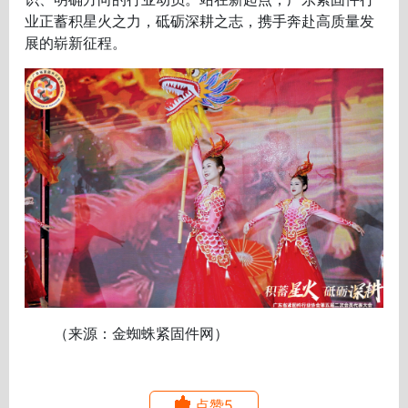
业正蓄积星火之力，砥砺深耕之志，携手奔赴高质量发
展的崭新征程。
（来源：金蜘蛛紧固件网）
点赞5