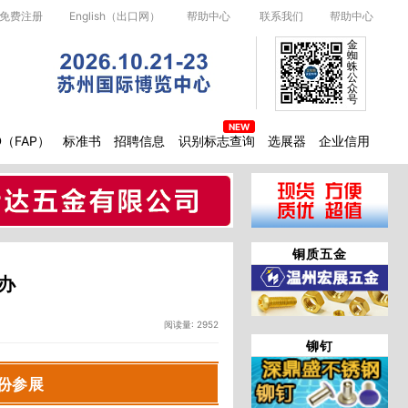
免费注册
English（出口网）
帮助中心
联系我们
帮助中心
金
蜘
蛛
公
众
号
D（FAP）
标准书
招聘信息
识别标志查询
选展器
企业信用
铜质五金
办
阅读量: 2952
铆钉
份参展