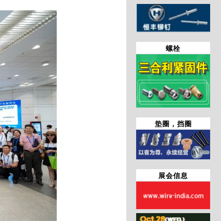
螺栓
垫圈，挡圈
展会信息