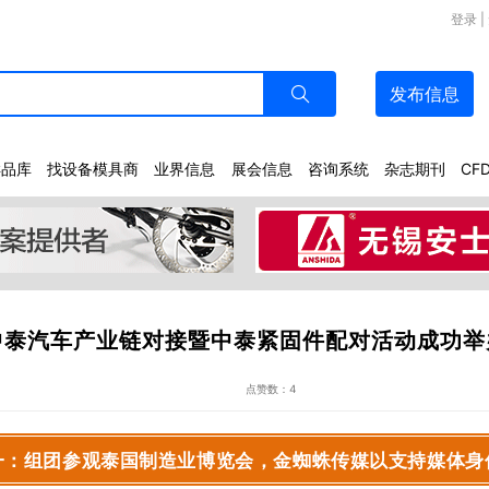
登录
|
发布
信息
样品库
找设备模具商
业界信息
展会信息
咨询系统
杂志期刊
CF
中泰汽车产业链对接暨中泰紧固件配对活动成功举
点赞数：4
一：组团参观
泰国制造业博览会
，金蜘蛛传媒以支持媒体身