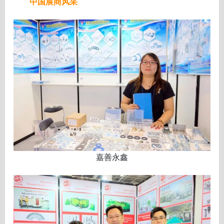
中国展商风采
嘉善永鑫