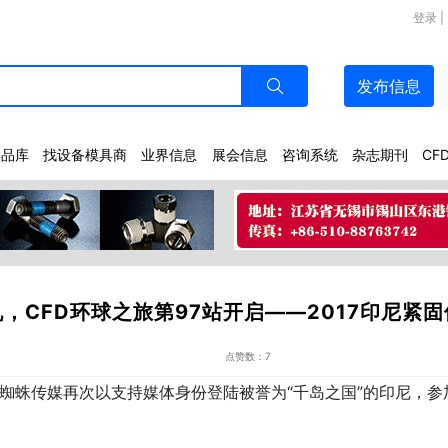
登录
|
发布
信息
样品库
找设备模具商
业界信息
展会信息
咨询系统
杂志期刊
CF
，CFD环球之旅第97站开启——2017印尼紧
点赞数：7
，金蜘蛛传媒再次以支持媒体身份登陆被誉为“千岛之国”的印尼，
。