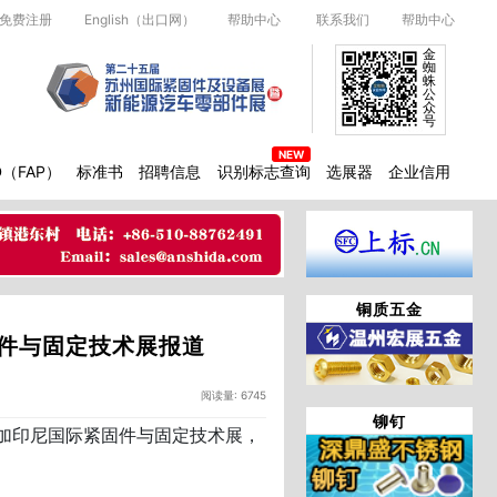
免费注册
English（出口网）
帮助中心
联系我们
帮助中心
金
蜘
蛛
公
众
号
D（FAP）
标准书
招聘信息
识别标志查询
选展器
企业信用
铜质五金
固件与固定技术展报道
阅读量: 6745
铆钉
参加印尼国际紧固件与固定技术展，