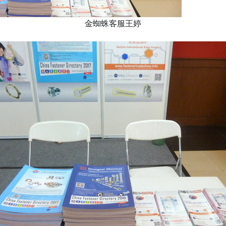
金蜘蛛客服王婷