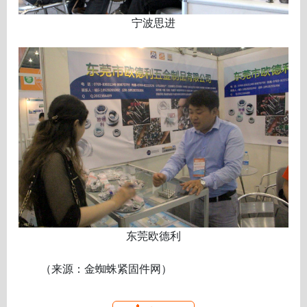
宁波思进
东莞欧德利
（来源：金蜘蛛紧固件网）