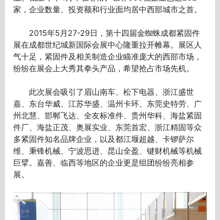
家，企业数量、投资额和行业面均居中西部城市之首。
2015年5月27-29日，第十四届金蜘蛛成都紧固件
展在成都世纪城新国际会展中心隆重拉开帷幕。展区人
气十足，紧固件及相关制造企业瞄准庞大的西部市场，
纷纷在展会上大秀其拳头产品，希望抢占市场先机。
此次展会吸引了眉山南车、松下电器、浙江盛世
嘉、东台华威、江苏华盛、温州卡环、东莞史特劳、广
州北慧、邯郸飞达、全友标准件、贵州华科、海盐紧固
件厂、海盐正茂、奥展实业、东莞首宏、浙江精固等众
多紧固件知名品牌企业，以及都江堰超越、卡锣萨尔
维、秉锋机械、宁波思进、昆山全盈、键财机械等机械
巨擘。嘉善、临西等地区的企业更是组团纷纷亮相参
展。