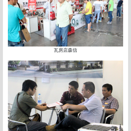
瓦房店森信