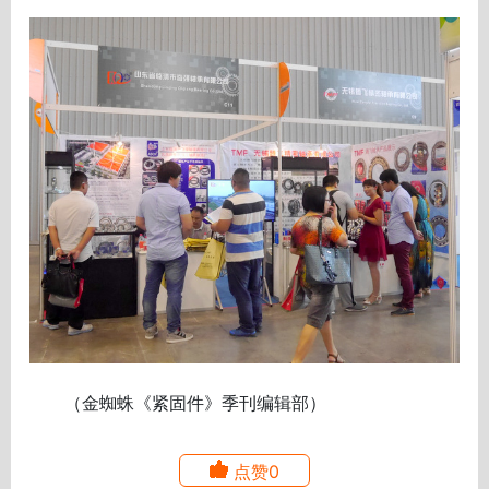
（金蜘蛛《紧固件》季刊编辑部）
点赞0