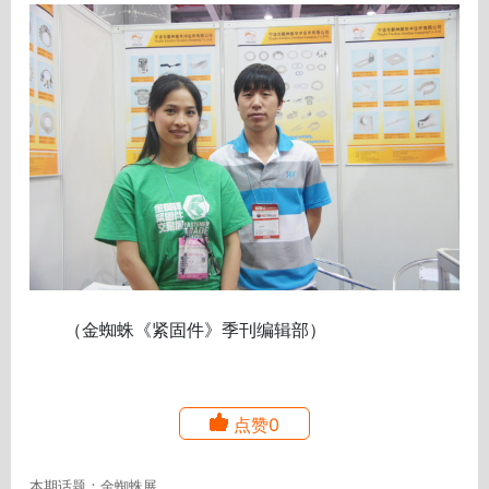
（金蜘蛛《紧固件》季刊编辑部）
点赞0
本期话题：金蜘蛛展