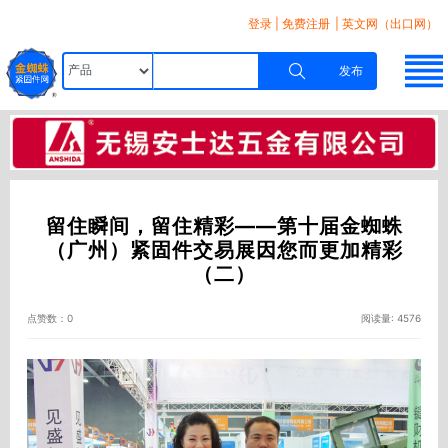
登录
|
免费注册
| 英文网（出口网）
发布
留住瞬间，留住精彩――第十届金蜘蛛
（广州）紧固件交易展因您而更加精彩
（二）
点赞数：0
阅读量: 4576