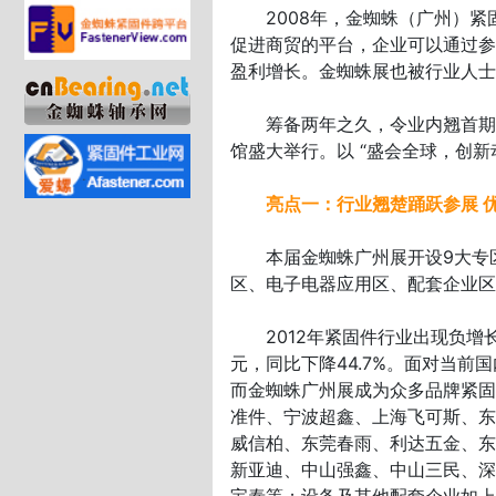
2008年，金蜘蛛（广州）紧
促进商贸的平台，企业可以通过参
盈利增长。金蜘蛛展也被行业人士
筹备两年之久，令业内翘首期盼
馆盛大举行。以 “盛会全球，创
亮点一：行业翘楚踊跃参展 优
本届金蜘蛛广州展开设9大专区
区、电子电器应用区、配套企业区
2012年紧固件行业出现负增长，
元，同比下降44.7%。面对当
而金蜘蛛广州展成为众多品牌紧固
准件、宁波超鑫、上海飞可斯、东
威信柏、东莞春雨、利达五金、东
新亚迪、中山强鑫、中山三民、深