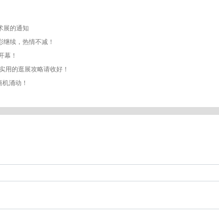
术展的通知
彩继续，热情不减！
开幕！
份实用的逛展攻略请收好！
商机涌动！