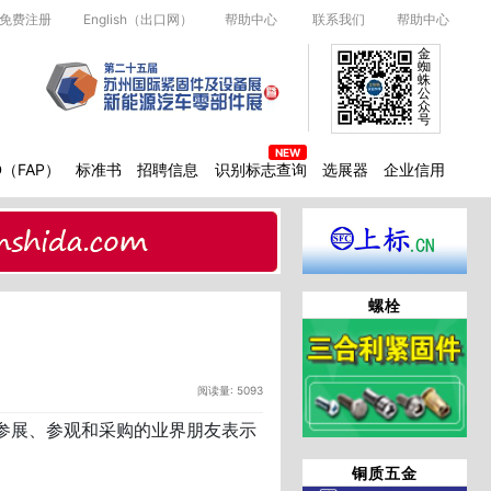
免费注册
English（出口网）
帮助中心
联系我们
帮助中心
金
蜘
蛛
公
众
号
D（FAP）
标准书
招聘信息
识别标志查询
选展器
企业信用
螺栓
阅读量: 5093
来参展、参观和采购的业界朋友表示
铜质五金