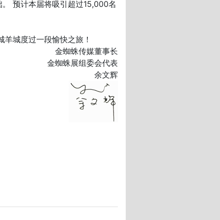
预计本届将吸引超过15,000名
城羊城度过一段愉快之旅！
金蜘蛛传媒董事长
金蜘蛛展组委会代表
余文辉