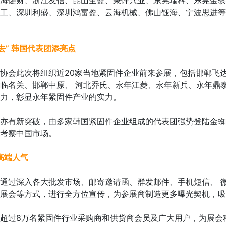
海键财、浙江友信、昆山全盈、秉锋兴业、东莞瑞科、东莞金骐
工、深圳利盛、深圳鸿富盈、云海机械、佛山钰海、宁波思进等
去” 韩国代表团添亮点
会此次将组织近20家当地紧固件企业前来参展，包括邯郸飞达
临名关、邯郸中原、 河北乔氏、永年江菱、永年新兵、永年鼎
力，彰显永年紧固件产业的实力。
有新突破，由多家韩国紧固件企业组成的代表团强势登陆金蜘
入考察中国市场。
高端人气
过深入各大批发市场、邮寄邀请函、群发邮件、手机短信、 
展会等方式，进行全方位宣传，为参展商制造更多曝光契机，吸
过8万名紧固件行业采购商和供货商会员及广大用户，为展会