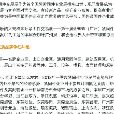
固件交易展作为首个国际紧固件专业展横空出世，现已发展成为
展与客户面对面交流、宣传新产品、提升企业形象、提高商业价
誉为是中国紧固件企业走向世界的首选平台，国外紧固件企业成
的大规模国际紧固件交易展——第十届金蜘蛛（广州）紧固件
新动力”为主题的本届金蜘蛛广州展，将会给业界人士带来哪些惊
质品牌争红斗艳
──名牌企业区、出口企业区、通用紧固件区、建筑应用区、机
，展出丰富多元的紧固件、工具、设备、模具、表面处理和原材
同比下降1.5%左右。2013年一季度紧固件行业发展态势疲软，
前国内外不景气的经济形势，紧固件企业对于参展计划慎之又慎，
件及其配套企业开拓华南乃至全球市场的必参之展。本届广州展
台华威、浙江新东方、浙江凯盛、靖江恒丰、靖江凯强、嘉兴超
莞超骏、东莞劲佳、东莞春田、东莞金辰达、东莞首宏、广州罗
圳晋元达、海盐紧星、瑞安振武、诸暨璜山、上海东海、靖江凯