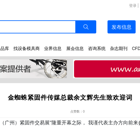
登录
|
发布
信息
样品库
找设备模具商
业界信息
展会信息
咨询系统
杂志期刊
CF
金蜘蛛紧固件传媒总裁余文辉先生致欢迎词
点赞数：0
蛛（广州）紧固件交易展”隆重开幕之际， 我谨代表主办方向前