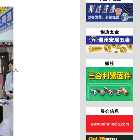
铜质五金
螺栓
人
展会信息