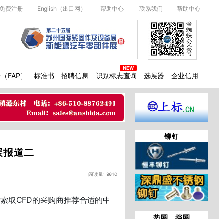
免费注册
English（出口网）
帮助中心
联系我们
帮助中心
金
蜘
蛛
公
众
号
D（FAP）
标准书
招聘信息
识别标志查询
选展器
企业信用
铆钉
展报道二
阅读量: 8610
索取CFD的采购商推荐合适的中
垫圈，挡圈