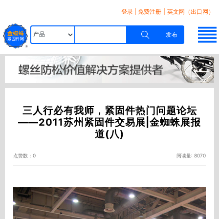
登录
|
免费注册
| 英文网（出口网）
发布
三人行必有我师，紧固件热门问题论坛
——2011苏州紧固件交易展|金蜘蛛展报
道(八)
点赞数：0
阅读量: 8070