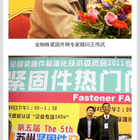
金蜘蛛紧固件网专家顾问王伟武