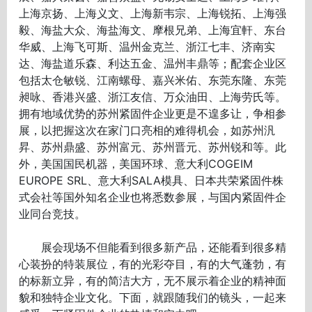
上海京扬、上海义文、上海新韦宗、上海锐拓、上海强
毅、海盐大众、海盐海文、摩根兄弟、上海宜軒、东台
华威、上海飞可斯、温州金克兰、浙江七丰、济南实
达、海盐道乐森、利达五金、温州丰鼎等；配套企业区
包括太仓敏锐、江南螺母、嘉兴米佑、东莞东隆、东莞
昶咏、香港兴盛、浙江友信、万众油田、上海劳氏等。
拥有地域优势的苏州紧固件企业更是不遑多让，争相参
展，以把握这次在家门口亮相的难得机会，如苏州汎
昇、苏州鼎盛、苏州富元、苏州晋元、苏州锐和等。此
外，美国国民机器，美国环球、意大利COGEIM
EUROPE SRL、意大利SALA模具、日本共荣紧固件株
式会社等国外知名企业也将悉数参展，与国内紧固件企
业同台竞技。
展会现场不但能看到很多新产品，还能看到很多精
心装扮的特装展位，有的光彩夺目，有的大气蓬勃，有
的标新立异，有的简洁大方，无不展示着企业的精神面
貌和独特企业文化。下面，就跟随我们的镜头，一起来