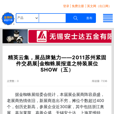
登录
|
免费注册
| 英文网（出口网）
发布
精英云集，展品牌魅力——2011苏州紧固
件交易展|金蜘蛛展报道之特装展位
SHOW（五）
点赞数：0
阅读量: 7236
据金蜘蛛展组委会统计，本届展会展商阵容鼎盛，
老展商热情依旧，新展商迭出不穷，摊位个数超过400
个，创历史新高，参展企业近300家，其中包括浙江奥
展、嘉兴莱茵、嘉善众盛、无锡安士达、上海罗维特、