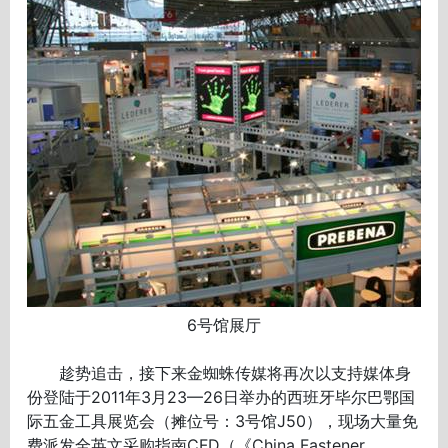
6号馆展厅
趁势追击，接下来金蜘蛛传媒将再次以支持媒体身
份登陆于2011年3月23—26日举办的西班牙毕尔巴鄂国
际五金工具展览会（摊位号：3号馆J50），现场大量免
费派发全英文采购指南CFD（《China Fastener