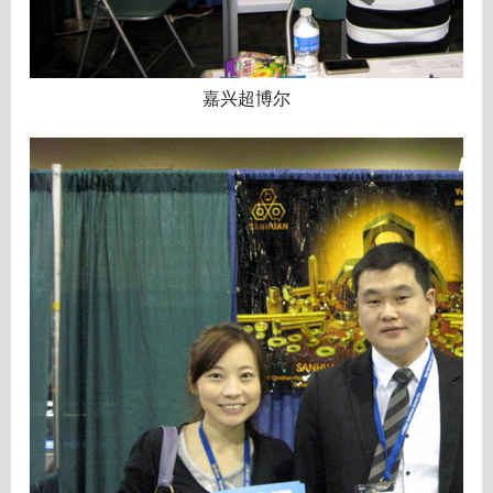
嘉兴超博尔