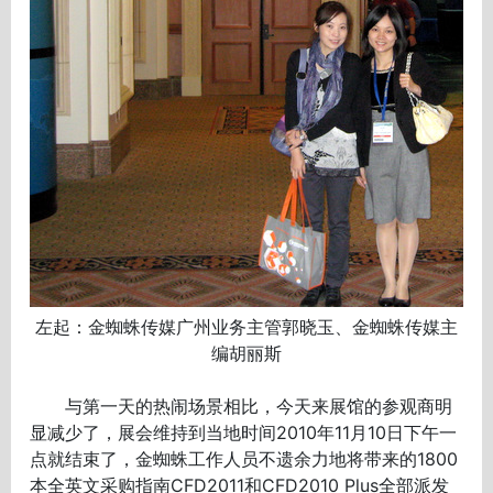
左起：金蜘蛛传媒广州业务主管郭晓玉、金蜘蛛传媒主
编胡丽斯
与第一天的热闹场景相比，今天来展馆的参观商明
显减少了，展会维持到当地时间2010年11月10日下午一
点就结束了，金蜘蛛工作人员不遗余力地将带来的1800
本全英文采购指南CFD2011和CFD2010 Plus全部派发