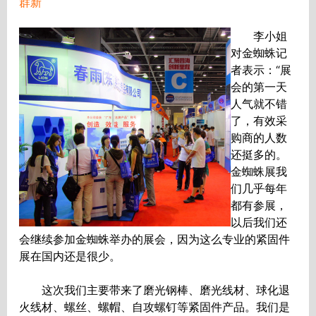
群新
李小姐
对金蜘蛛记
者表示：“展
会的第一天
人气就不错
了，有效采
购商的人数
还挺多的。
金蜘蛛展我
们几乎每年
都有参展，
以后我们还
会继续参加金蜘蛛举办的展会，因为这么专业的紧固件
展在国内还是很少。
这次我们主要带来了磨光钢棒、磨光线材、球化退
火线材、螺丝、螺帽、自攻螺钉等紧固件产品。我们是