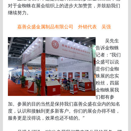
对于金蜘蛛在展会组织上的进步大加赞赏，并鼓励我们
继续努力。
嘉善众盛金属制品有限公司 外销代表 吴强
吴先生
告诉金蜘蛛
记者：“我们
众盛可以说
是你们金蜘
蛛展的忠实
粉丝，四届
金蜘蛛展我
们都有参
加。参展的目的当然是保持我们嘉善众盛在业内的知名
度，认识和接触到更多新客户。你们的展会办得不错，
服务更是没得说，效果也还不错的。”