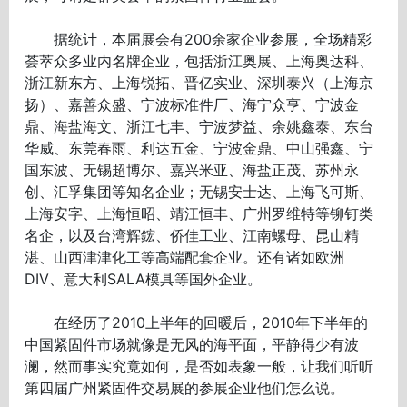
据统计，本届展会有200余家企业参展，全场精彩
荟萃众多业内名牌企业，包括浙江奥展、上海奥达科、
浙江新东方、上海锐拓、晋亿实业、深圳泰兴（上海京
扬）、嘉善众盛、宁波标准件厂、海宁众亨、宁波金
鼎、海盐海文、浙江七丰、宁波梦益、余姚鑫泰、东台
华威、东莞春雨、利达五金、宁波金鼎、中山强鑫、宁
国东波、无锡超博尔、嘉兴米亚、海盐正茂、苏州永
创、汇孚集团等知名企业；无锡安士达、上海飞可斯、
上海安字、上海恒昭、靖江恒丰、广州罗维特等铆钉类
名企，以及台湾辉鋐、侨佳工业、江南螺母、昆山精
湛、山西津津化工等高端配套企业。还有诸如欧洲
DIV、意大利SALA模具等国外企业。
在经历了2010上半年的回暖后，2010年下半年的
中国紧固件市场就像是无风的海平面，平静得少有波
澜，然而事实究竟如何，是否如表象一般，让我们听听
第四届广州紧固件交易展的参展企业他们怎么说。