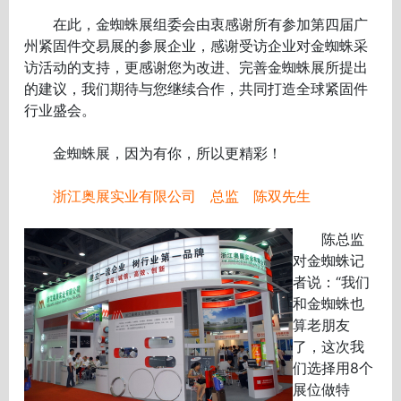
在此，金蜘蛛展组委会由衷感谢所有参加第四届广
州紧固件交易展的参展企业，感谢受访企业对金蜘蛛采
访活动的支持，更感谢您为改进、完善金蜘蛛展所提出
的建议，我们期待与您继续合作，共同打造全球紧固件
行业盛会。
金蜘蛛展，因为有你，所以更精彩！
浙江奥展实业有限公司 总监 陈双先生
陈总监
对金蜘蛛记
者说：“我们
和金蜘蛛也
算老朋友
了，这次我
们选择用8个
展位做特