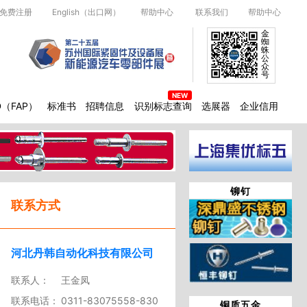
免费注册
English（出口网）
帮助中心
联系我们
帮助中心
金
蜘
蛛
公
众
号
D（FAP）
标准书
招聘信息
识别标志查询
选展器
企业信用
铆钉
联系方式
河北丹韩自动化科技有限公司
联系人：
王金凤
联系电话：
0311-83075558-830
铜质五金