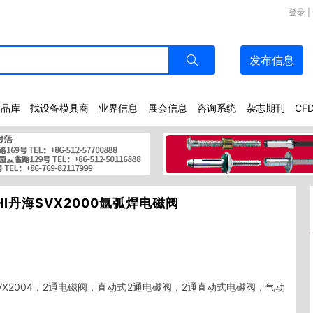
登录
|
发布
信息
样品库
找设备模具商
业界信息
展会信息
咨询系统
杂志期刊
CF
HI丹海SVX2000氩弧焊电磁阀
03，SVX2004，2通电磁阀，直动式2通电磁阀，2通直动式电磁阀，气动