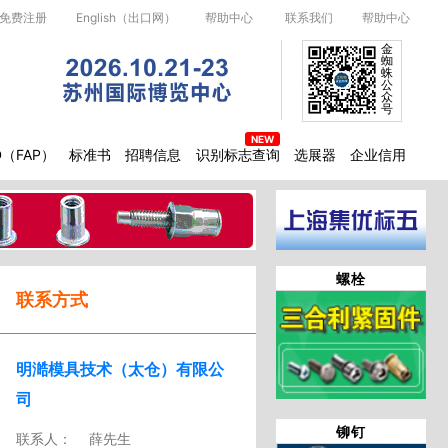
免费注册
English（出口网）
帮助中心
联系我们
帮助中心
金
蜘
蛛
公
众
号
D（FAP）
标准书
招聘信息
识别标志查询
选展器
企业信用
螺栓
联系方式
明澔模具技术（太仓）有限公
司
铆钉
联系人：
薛先生