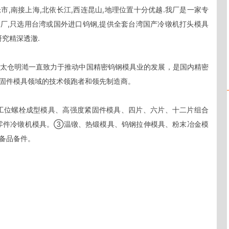
,南接上海,北依长江,西连昆山,地理位置十分优越.我厂是一家专
工厂,只选用台湾或国外进口钨钢,提供全套台湾国产冷镦机打头模具
究精深透澈.

太仓明澔一直致力于推动中国精密钨钢模具业的发展，是国内精密
固件模具领域的技术领跑者和领先制造商。

工位螺栓成型模具、高强度紧固件模具、四片、六片、十二片组合
零件冷镦机模具。③温镦、热锻模具、钨钢拉伸模具、粉末冶金模
备品备件。