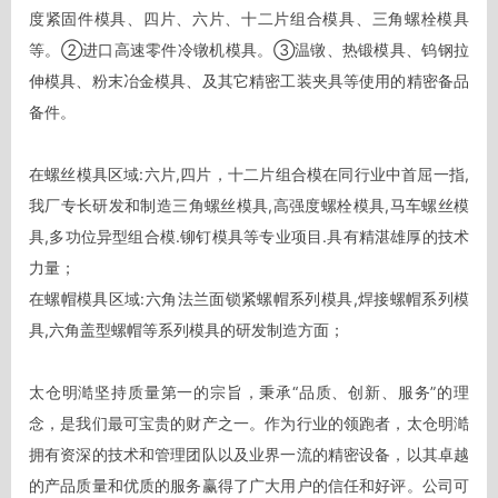
度紧固件模具、四片、六片、十二片组合模具、三角螺栓模具
等。②进口高速零件冷镦机模具。③温镦、热锻模具、钨钢拉
伸模具、粉末冶金模具、及其它精密工装夹具等使用的精密备品
备件。

在螺丝模具区域:六片,四片，十二片组合模在同行业中首屈一指,
我厂专长研发和制造三角螺丝模具,高强度螺栓模具,马车螺丝模
具,多功位异型组合模.铆钉模具等专业项目.具有精湛雄厚的技术
力量；

在螺帽模具区域:六角法兰面锁紧螺帽系列模具,焊接螺帽系列模
具,六角盖型螺帽等系列模具的研发制造方面；

太仓明澔坚持质量第一的宗旨，秉承“品质、创新、服务”的理
念，是我们最可宝贵的财产之一。作为行业的领跑者，太仓明澔
拥有资深的技术和管理团队以及业界一流的精密设备，以其卓越
的产品质量和优质的服务赢得了广大用户的信任和好评。公司可