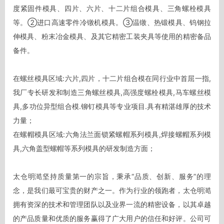
度紧固件模具、四片、六片、十二片组合模具、三角螺栓模具
等。②进口高速零件冷镦机模具。③温镦、热锻模具、钨钢拉
伸模具、粉末冶金模具、及其它精密工装夹具等使用的精密备品
备件。

在螺丝模具区域:六片,四片，十二片组合模在同行业中首屈一指,
我厂专长研发和制造三角螺丝模具,高强度螺栓模具,马车螺丝模
具,多功位异型组合模.铆钉模具等专业项目.具有精湛雄厚的技术
力量；

在螺帽模具区域:六角法兰面锁紧螺帽系列模具,焊接螺帽系列模
具,六角盖型螺帽等系列模具的研发制造方面；

太仓明澔坚持质量第一的宗旨，秉承“品质、创新、服务”的理
念，是我们最可宝贵的财产之一。作为行业的领跑者，太仓明澔
拥有资深的技术和管理团队以及业界一流的精密设备，以其卓越
的产品质量和优质的服务赢得了广大用户的信任和好评。公司可