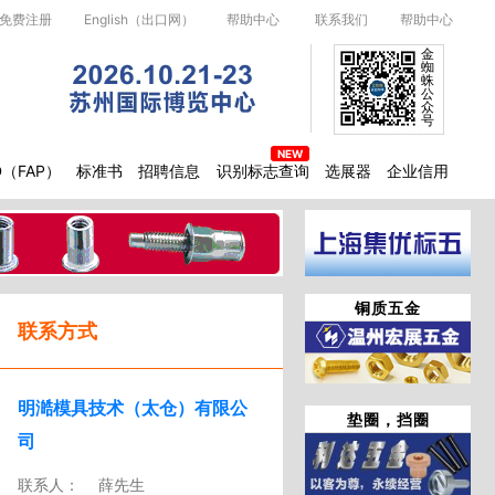
免费注册
English（出口网）
帮助中心
联系我们
帮助中心
金
蜘
蛛
公
众
号
D（FAP）
标准书
招聘信息
识别标志查询
选展器
企业信用
铜质五金
联系方式
明澔模具技术（太仓）有限公
垫圈，挡圈
司
联系人：
薛先生