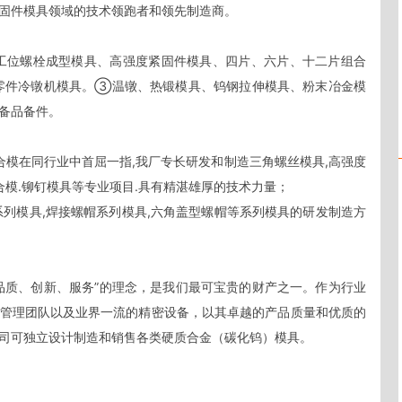
固件模具领域的技术领跑者和领先制造商。

工位螺栓成型模具、高强度紧固件模具、四片、六片、十二片组合
零件冷镦机模具。③温镦、热锻模具、钨钢拉伸模具、粉末冶金模
备品备件。

合模在同行业中首屈一指,我厂专长研发和制造三角螺丝模具,高强度
合模.铆钉模具等专业项目.具有精湛雄厚的技术力量；

系列模具,焊接螺帽系列模具,六角盖型螺帽等系列模具的研发制造方
品质、创新、服务”的理念，是我们最可宝贵的财产之一。作为行业
管理团队以及业界一流的精密设备，以其卓越的产品质量和优质的
司可独立设计制造和销售各类硬质合金（碳化钨）模具。