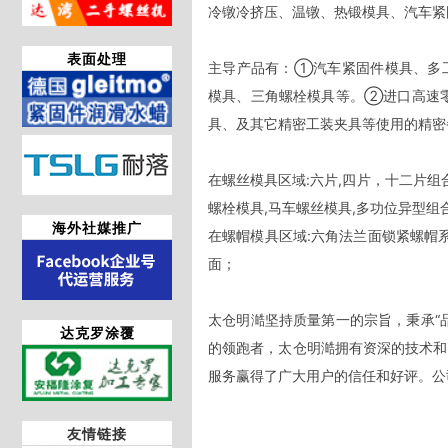
冷镦冷挤压、温镦、热锻模具、汽车紧
表面处理
主导产品有：①汽车紧固件模具、多
模具、三角螺栓模具等。②进口高速
具、及其它精密工装夹具等使用的精密
在螺丝模具区域:六片,四片，十二片组
螺栓模具,马车螺丝模具,多功位异型组
海外社媒推广
在螺帽模具区域:六角法兰面锁紧螺帽
面；

太仓明澔坚持质量第一的宗旨，秉承“
达克罗涂覆
的领跑者，太仓明澔拥有资深的技术和
服务赢得了广大用户的信任和好评。公
友情链接