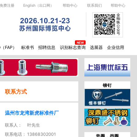
免费注册
English（出口网）
帮助中心
联系我们
帮助中心
金
蜘
蛛
公
众
号
D（FAP）
标准书
招聘信息
识别标志查询
选展器
企业信用
铆钉
联系方式
温州市龙湾新虎标准件厂
联系人：
叶先生
联系电话：
13868302001
垫圈，挡圈