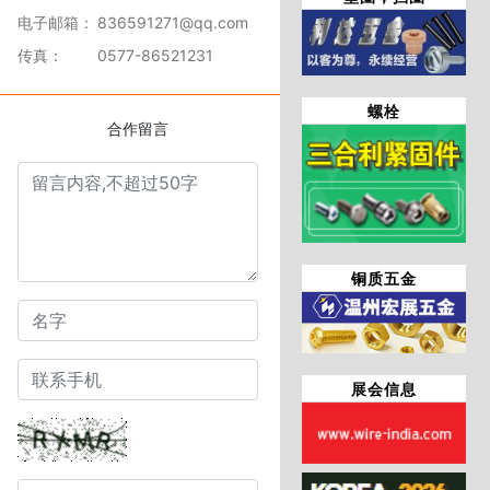
电子邮箱：
836591271@qq.com
传真：
0577-86521231
螺栓
合作留言
铜质五金
展会信息