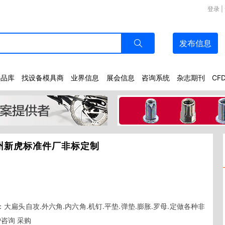
登录
|
发布
信息
样品库
找设备模具商
业界信息
展会信息
咨询系统
杂志期刊
CF
州新虎标准件厂非标定制
大扁头自攻.外六角.内六角.机钉.平垫.弹垫.膨胀.罗母.定做各种非
咨询 采购