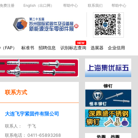
免费注册
English（出口网）
帮助中心
联系我们
帮助中心
金
蜘
蛛
公
众
号
D（FAP）
标准书
招聘信息
识别标志查询
选展器
企业信用
铆钉
联系方式
大连飞宇紧固件有限公司
联系人：
于飞
联系电话：
0411-65893268
垫圈，挡圈