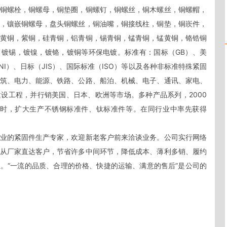
铜螺栓，铜螺母，铜垫圈，铜螺钉，铜螺丝，铜木螺丝，铜螺帽，
，镶嵌铜螺母，盘头铜螺丝，铜油嘴，铜接线柱，铜垫，铜崁件，
黄铜，紫铜，硅青铜，铝青铜，锡青铜，锰青铜，锰黄铜，铬锆铜
镀锡，镀镍，镀铬，镀铜等环保电镀。标准有：国标（GB）、美
UNI）、日标（JIS）、国际标准（ISO）等以及各种非标准特殊紧固
筑、电力、能源、铁路、公路、船泊、机械、电子、通讯、家电、
设工程，并行销美国、日本、欧洲等市场。多种产品系列，2000
同时，扩大生产不锈钢标准件、钛标准件等。在同行业中率先获得
业的紧固件生产专家，欢迎新老客户前来洽谈业务。公司实行网络
从厂家直达客户，节省许多中间环节，降低成本、薄利多销、履约
。“一流的品质、合理的价格、快捷的运输、满意的售后”是公司的