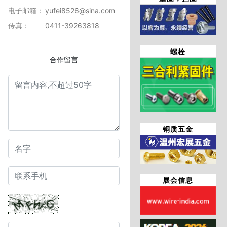
电子邮箱：
yufei8526@sina.com
传真：
0411-39263818
螺栓
合作留言
铜质五金
展会信息