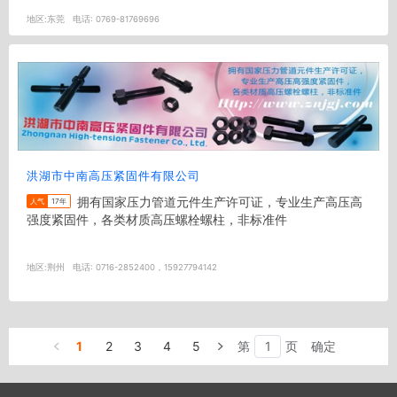
地区:
东莞
电话:
0769-81769696
洪湖市中南高压紧固件有限公司
拥有国家压力管道元件生产许可证，专业生产高压高
人气
17年
强度紧固件，各类材质高压螺栓螺柱，非标准件
地区:
荆州
电话:
0716-2852400，15927794142
1
2
3
4
5
第
页
确定