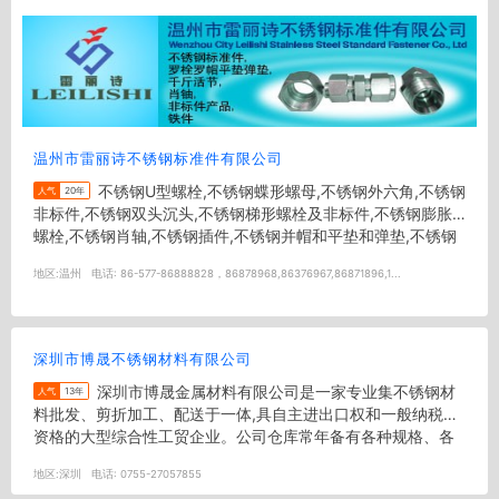
温州市雷丽诗不锈钢标准件有限公司
不锈钢U型螺栓,不锈钢蝶形螺母,不锈钢外六角,不锈钢
人气
20年
非标件,不锈钢双头沉头,不锈钢梯形螺栓及非标件,不锈钢膨胀
螺栓,不锈钢肖轴,不锈钢插件,不锈钢并帽和平垫和弹垫,不锈钢
gb923...
地区:
温州
电话:
86-577-86888828，86878968,86376967,86871896,1...
深圳市博晟不锈钢材料有限公司
深圳市博晟金属材料有限公司是一家专业集不锈钢材
人气
13年
料批发、剪折加工、配送于一体,具自主进出口权和一般纳税人
资格的大型综合性工贸企业。公司仓库常年备有各种规格、各
种型号不锈钢材料，经过...
地区:
深圳
电话:
0755-27057855