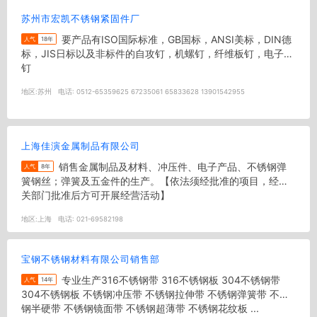
苏州市宏凯不锈钢紧固件厂
要产品有ISO国际标准，GB国标，ANSI美标，DIN德
人气
18年
标，JIS日标以及非标件的自攻钉，机螺钉，纤维板钉，电子螺
钉
地区:
苏州
电话:
0512-65359625 67235061 65833628 13901542955
上海佳演金属制品有限公司
销售金属制品及材料、冲压件、电子产品、不锈钢弹
人气
8年
簧钢丝；弹簧及五金件的生产。【依法须经批准的项目，经相
关部门批准后方可开展经营活动】
地区:
上海
电话:
021-69582198
宝钢不锈钢材料有限公司销售部
专业生产316不锈钢带 316不锈钢板 304不锈钢带
人气
14年
304不锈钢板 不锈钢冲压带 不锈钢拉伸带 不锈钢弹簧带 不锈
钢半硬带 不锈钢镜面带 不锈钢超薄带 不锈钢花纹板 ...