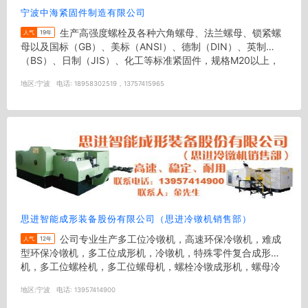
宁波中海紧固件制造有限公司
生产高强度螺栓及各种六角螺母、法兰螺母、锁紧螺
人气
19年
母以及国标（GB）、美标（ANSI）、德制（DIN）、英制
（BS）、日制（JIS）、化工等标准紧固件，规格M20以上，
也可根据顾客要求...
地区:
宁波
电话:
18958302519，13757415965
思进智能成形装备股份有限公司（思进冷镦机销售部）
公司专业生产多工位冷镦机，高速环保冷镦机，难成
人气
12年
型环保冷镦机，多工位成形机，冷镦机，特殊零件复合成形
机，多工位螺栓机，多工位螺母机，螺栓冷镦成形机，螺母冷
镦成形机，螺帽成形机，零...
地区:
宁波
电话:
13957414900