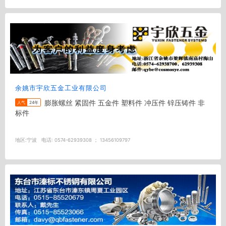
余姚市宇欣五金工业有限公司
膨胀螺丝 紧固件 五金件 塑料件 冲压件 锌压铸件 非
人气
24年
标件
地区:
宁波
电话:
0574-62939308 ； 13456109797