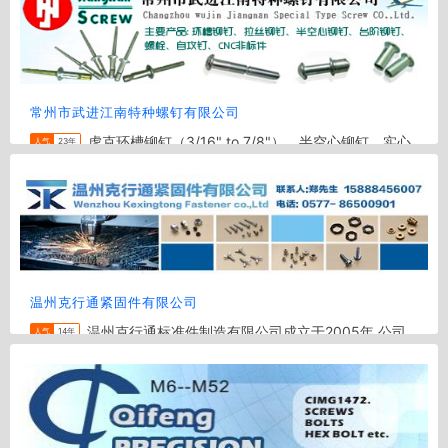
地区:
东莞
电话:
0750-8233998
常州市武进江南特种螺钉有限公司
虎克环槽铆钉（3/16" to 7/8"）、半空心铆钉、实心
人气
23年
铆钉、台阶铆钉、自攻螺钉、数控车削件。产品符合国标、日
标、美标、德标等各类紧固件标准。
地区:
常州
电话:
0519-86489200
温州克行通紧固件有限公司
温州克行通标准件制造有限公司成立于2005年,公司
人气
14年
坐落于温州龙湾区滨海工业区。公司集生产加工及销售为- -体,
专业生产各类标准件、非标件、铁、铜、不锈钢系...
地区:
温州
电话:
0577-86500901