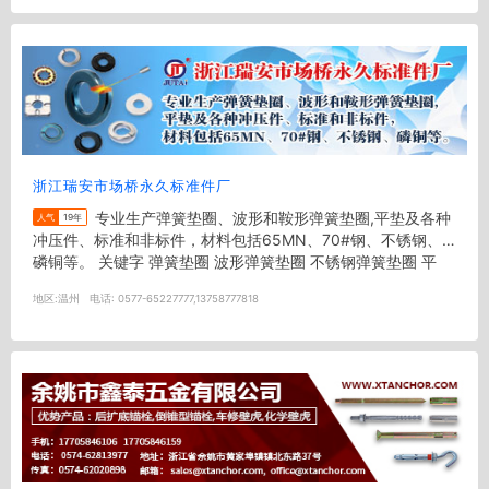
浙江瑞安市场桥永久标准件厂
专业生产弹簧垫圈、波形和鞍形弹簧垫圈,平垫及各种
人气
19年
冲压件、标准和非标件，材料包括65MN、70#钢、不锈钢、
磷铜等。 关键字 弹簧垫圈 波形弹簧垫圈 不锈钢弹簧垫圈 平
垫...
地区:
温州
电话:
0577-65227777,13758777818