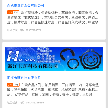
余姚市鑫泰五金有限公司
后扩底锚栓，倒锥型锚栓，车修壁虎，套管壁虎，金
人气
21年
属管壁虎（窗式壁虎），重型组合式壁虎，鱼眼壁虎，内迫壁
虎，插片壁虎，锌合金快速壁虎，锌合金打入式壁虎，中空壁
虎，各种尼龙打入式壁虎，旋...
地区:
宁波
电话:
18967826379
浙江卡环科技有限公司
主营产品：孔、轴用挡圈，开口挡圈，内、外锯齿垫
人气
20年
圈，异形垫圈，各类汽车、摩托车、机械紧固件及相关非标产
品。 优势产品：挡圈，垫圈，卡扣，夹子，弹簧，止动环
地区:
温州
电话:
0577-85229666