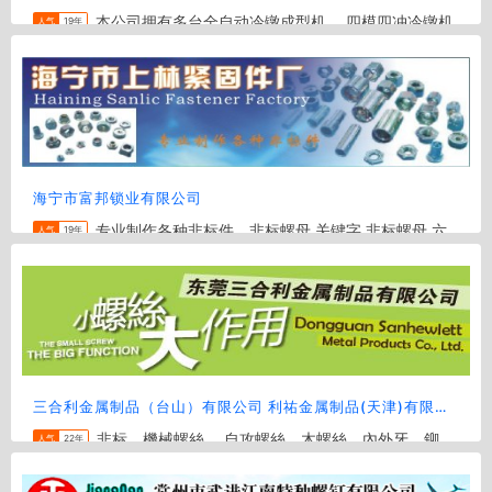
本公司拥有多台全自动冷镦成型机， 四模四冲冷镦机
人气
19年
; 五模五冲冷镦机 ; 六模六冲冷镦机 。专业生产订制各类非标紧
固件， 如，英美标大平头马车螺栓，订制款组合螺丝, 法兰自...
地区:
温州
电话:
0577-86500868,13989708320
海宁市富邦锁业有限公司
专业制作各种非标件、非标螺母 关键字 非标螺母 六
人气
19年
角螺母 异形螺母
地区:
嘉兴
电话:
0573-87537823
三合利金属制品（台山）有限公司 利祐金属制品(天津)有限公司
非标，機械螺絲， 自攻螺絲，木螺絲，內外牙，鉚
人气
22年
釘，空心釘等 优势产品：特殊螺丝 异型螺母