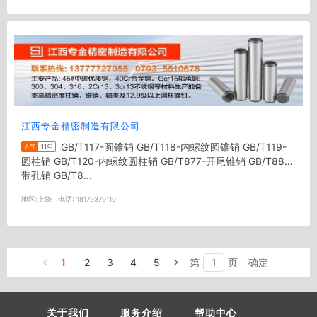
江西专金精密制造有限公司
GB/T117-圆锥销 GB/T118-内螺纹圆锥销 GB/T119-
人气
11年
圆柱销 GB/T120-内螺纹圆柱销 GB/T877-开尾锥销 GB/T880-
带孔销 GB/T8...
地区:
上饶
电话:
18179379110
1
2
3
4
5
第
页
确定
关于我们
服务介绍
帮助中心