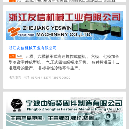
专业生产: 带点四方螺母 焊接螺母 卡式螺母 圆螺母
人气
21年
油管螺母 六角厚螺母 防松螺母 法兰螺母 皇冠装饰钉 爆炸螺母
双头束 带点带齿等定做各种异形非标准件 适用于电器机箱 汽
配...
地区:
温州
电话:
13957729896 13676782228 （同微信号）
浙江友信机械工业有限公司
五模、六模轴承式高速螺帽成型机， 六模、七模加长
人气
24年
型冷镦零件成型机， 气压式四轴螺帽攻牙机。 各种标准及非标
准螺母的量产。 非标异性冷镦零件生产。
地区:
嘉兴
电话:
0573-84183777 13957300620