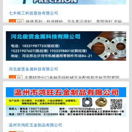
七丰精工科技股份有限公司
铁路系列：轨道螺栓，方头客运道钉，美国道钉 非标
人气
22年
件：方头螺栓，U型螺栓，弹簧螺栓，方头或六角头绞牙钉，勾
头伞牙钉 冲压件：管夹，管子勾 标准件：圆头棱颈螺栓
(ANSI/AS...
地区:
嘉兴
电话:
0573-86851456
河北俊贤金属科技有限公司
主要经营出口各种高端机械五金配件和非标异型紧固
人气
5年
件，主要产品广泛应用于汽车，工程矿山，医疗器械，液压设
备，管道，风能配件，铁路配件，工具等精密紧固件领域
地区:
邢台
电话:
18331987733
温州市鸿旺五金制品有限公司