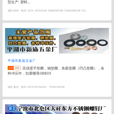
型生产: 塑料...
地区:
杭州
电话:
0574--63155548 15888095188 13958386248 133...
平湖市新庙五金厂
高强度平垫圈，铜垫圈，鱼眼垫圈（凹凸垫圈），各
人气
20年
种冲压件．扣紧螺母GB805
地区:
嘉兴
电话:
0573-85706035，13706736296