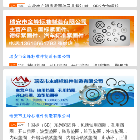
专业生产铜质紧固件及非标订做，GBS六角螺栓、
人气
16年
DIN德标、BS英制、JIS日本标准及ANSI美国标准及标特种件
的专业制造产品 铜车件螺母、铜机螺丝、铜螺栓、铜垫圈、紫
铜螺栓、...
地区:
温州
电话:
0577-86351288,86386222,18968816170
瑞安市金峰标准件制造有限公司
轴用挡圈，孔用挡圈，开口挡圈，波型垫圈，鞍形垫
人气
20年
圈，碟形弹簧垫圈，弹簧垫圈，锥形垫圈，内齿垫圈，外齿垫
圈，内锯齿锁紧垫圈，外锯齿锁紧垫圈，锥形垫圈，止动环，
卡环，钢丝挡圈等
地区:
温州
电话:
0577-66071227
瑞安市主峰标准件制造有限公司
1.国标（GB）系列紧固件，包括轴用挡圈，孔用挡
人气
20年
圈，开口挡圈，波型垫圈，鞍形垫圈，锥形垫圈，外齿垫圈，
内齿垫圈，外锯齿锁紧垫圈，内锯齿锁紧垫圈，止动环，止退