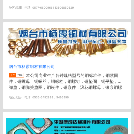
垫圈，平垫，...
地区:
温州
电话:
0577-66009661 13806850329
烟台市栖霞铜材有限公司
本公司专业生产各钟规格型号的铜标准件，铜紧固
人气
21年
件，铜螺母，铜螺丝，铜螺栓，铜螺钉，铜垫圈，铜平垫，铜
弹垫，铜弹簧垫圈，铜崁件，铜嵌件，滚花铜螺母，镶嵌铜螺
母（预埋铜螺母），铜...
地区:
烟台
电话:
0535-5492888，5495999