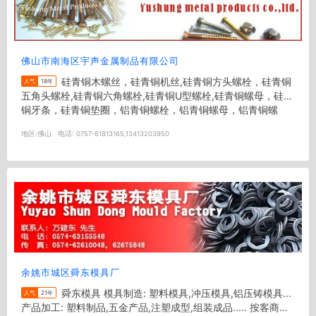
佛山市南海区宇声金属制品有限公司
硅青铜木螺丝，硅青铜机丝,硅青铜方头螺栓，硅青铜
人气
18年
五角头螺栓,硅青铜六角螺栓,硅青铜U型螺栓,硅青铜螺母，硅青
铜牙条，硅青铜垫圈，铝青铜螺栓，铝青铜螺母，铝青铜螺
柱，铝青铜垫，磷青铜...
地区:
佛山
电话:
0757-81813165,13413203950
余姚市城区舜东模具厂
舜东模具 模具制造: 塑料模具,冲压模具,铝压铸模具...
人气
21年
产品加工: 塑料制品,五金产品,注塑成型,组装成品..... 按客商定