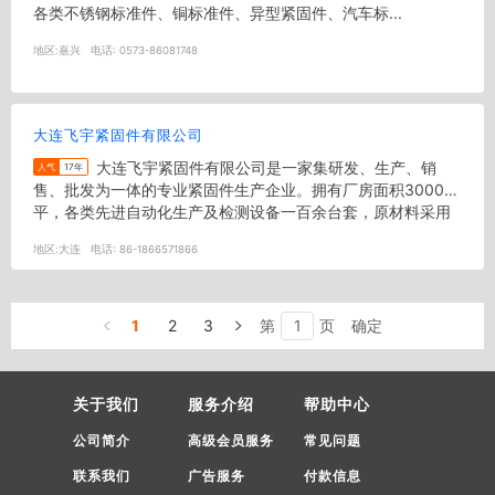
各类不锈钢标准件、铜标准件、异型紧固件、汽车标...
地区:
嘉兴
电话:
0573-86081748
大连飞宇紧固件有限公司
大连飞宇紧固件有限公司是一家集研发、生产、销
人气
17年
售、批发为一体的专业紧固件生产企业。拥有厂房面积3000余
平，各类先进自动化生产及检测设备一百余台套，原材料采用
进口及国内大型工厂优质材...
地区:
大连
电话:
86-1866571866
1
2
3
第
页
确定
关于我们
服务介绍
帮助中心
公司简介
高级会员服务
常见问题
联系我们
广告服务
付款信息