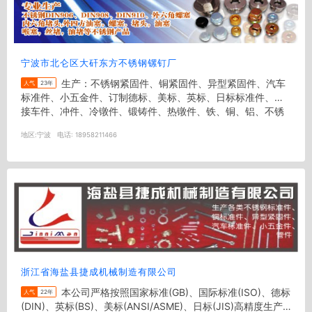
宁波市北仑区大矸东方不锈钢镙钉厂
生产：不锈钢紧固件、铜紧固件、异型紧固件、汽车
人气
23年
标准件、小五金件、订制德标、美标、英标、日标标准件、承
接车件、冲件、冷镦件、锻铸件、热镦件、铁、铜、铝、不锈
钢、异形五金件、特长螺钉、...
地区:
宁波
电话:
18958211466
浙江省海盐县捷成机械制造有限公司
本公司严格按照国家标准(GB)、国际标准(ISO)、德标
人气
22年
(DIN)、英标(BS)、美标(ANSI/ASME)、日标(JIS)高精度生产