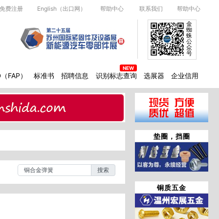
免费注册
English（出口网）
帮助中心
联系我们
帮助中心
金
蜘
蛛
公
众
号
D（FAP）
标准书
招聘信息
识别标志查询
选展器
企业信用
垫圈，挡圈
搜索
铜质五金