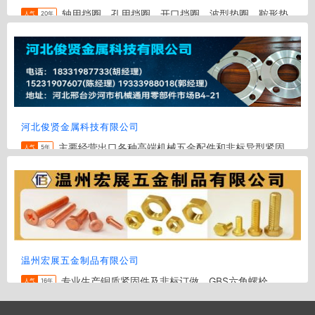
轴用挡圈，孔用挡圈，开口挡圈，波型垫圈，鞍形垫
人气
20年
圈，碟形弹簧垫圈，弹簧垫圈，锥形垫圈，内齿垫圈，外齿垫
圈，内锯齿锁紧垫圈，外锯齿锁紧垫圈，锥形垫圈，止动环，
卡环，钢丝挡圈等
地区:
温州
电话:
0577-66071227
河北俊贤金属科技有限公司
主要经营出口各种高端机械五金配件和非标异型紧固
人气
5年
件，主要产品广泛应用于汽车，工程矿山，医疗器械，液压设
备，管道，风能配件，铁路配件，工具等精密紧固件领域
地区:
邢台
电话:
18331987733
温州宏展五金制品有限公司
专业生产铜质紧固件及非标订做，GBS六角螺栓、
人气
16年
DIN德标、BS英制、JIS日本标准及ANSI美国标准及标特种件
的专业制造产品 铜车件螺母、铜机螺丝、铜螺栓、铜垫圈、紫