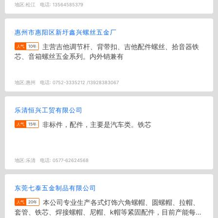
地区:
松江
电话:
13564585379
惠州市惠阳区新圩鑫兴螺丝五金厂
主营吉他调节杆、背带扣、吉他配件螺丝、拾音器铁
人气
10年
芯、音箱螺丝五金系列。内外销兼有
地区:
惠州
电话:
0752-3335212 /13928383067
乐清恒兴工贸有限公司
非标件，配件，主要是汽车类。铁芯
人气
15年
地区:
乐清
电话:
0577-62624568
东莞七泰五金制品有限公司
本公司专业生产各式灯饰六角螺帽、圆螺帽、拉帽、
人气
20年
套管、铁芯、焊接螺帽、尼帽、k帽等紧固配件，目前产能每月