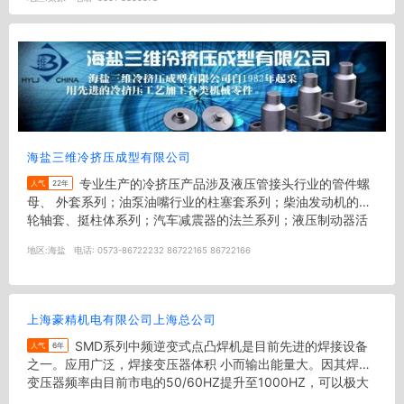
海盐三维冷挤压成型有限公司
专业生产的冷挤压产品涉及液压管接头行业的管件螺
人气
22年
母、 外套系列；油泵油嘴行业的柱塞套系列；柴油发动机的凸
轮轴套、挺柱体系列；汽车减震器的法兰系列；液压制动器活
塞系列；电磁铁芯系列；电...
地区:
海盐
电话:
0573-86722232 86722165 86722166
上海豪精机电有限公司上海总公司
SMD系列中频逆变式点凸焊机是目前先进的焊接设备
人气
6年
之一。应用广泛，焊接变压器体积 小而输出能量大。因其焊接
变压器频率由目前市电的50/60HZ提升至1000HZ，可以极大
的减少铁芯...