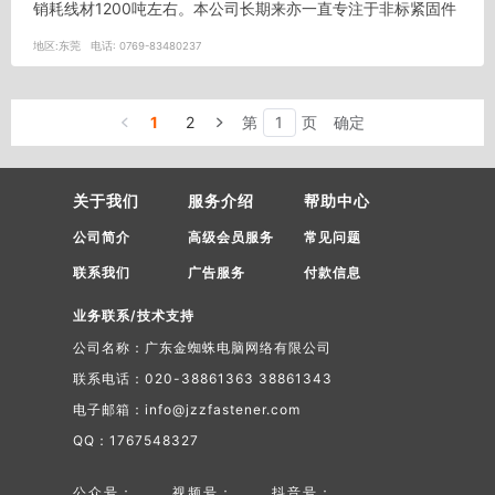
销耗线材1200吨左右。本公司长期来亦一直专注于非标紧固件
之开发，对复杂之产品...
地区:
东莞
电话:
0769-83480237
1
2
第
页
确定
关于我们
服务介绍
帮助中心
公司简介
高级会员服务
常见问题
联系我们
广告服务
付款信息
业务联系/技术支持
公司名称：广东金蜘蛛电脑网络有限公司
联系电话：020-38861363 38861343
电子邮箱：info@jzzfastener.com
QQ：1767548327
公众号：
视频号：
抖音号：