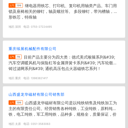
继电器用铁芯、打印机、复印机用轴类产品。车门用
人气
15年
锁及座椅相关的铆钉，轴及螺丝等。 多段铆钉，带沟槽轴，异
形铁芯，特殊轴
地区:
深圳
电话:
0755-27224495
重庆续展机械配件有限公司
目前产品主要分为四大类：德式美式喉箍系列&#39;
人气
7年
汽车空调暖风机与保险杠等金属弹簧卡系列&#39; 汽车轮毂压
铸过滤网系列&#39; 通机高压包点火器磁铁芯系列！
地区:
重庆
电话:
13983821417
山西盛龙华磁材有限公司销售部
山西盛龙华磁材有限公司是以纯铁销售及纯铁加工为
人气
15年
主的有限责任公司。经营销售各种纯铁，工业纯铁，原料纯
铁，电工纯铁，军工用纯铁，品种多，规格全，质量保证，价
格合理。
地区:
太原
电话:
0351-3583063