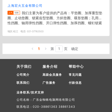
上海宏火五金有限公司
我们主要为客户提供的产品有：平垫圈、加厚重型垫
人气
10年
圈、止动垫圈、锁紧齿型垫圈、方斜垫圈、碟形垫圈；孔用弹
性挡圈、轴用弹性挡圈、开口弹性挡圈、加厚挡圈、螺钉锁紧
挡圈、轴端挡圈；调...
地区:
松江
电话:
021-37762503
1
第
页
确定
关于我们
服务介绍
帮助中心
公司简介
高级会员服务
常见问题
联系我们
广告服务
付款信息
业务联系/技术支持
公司名称：广东金蜘蛛电脑网络有限公司
联系电话：020-38861363 38861343