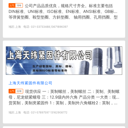
公司产品品质优良，规格尺寸齐全。标准主要包括
人气
15年
DIN标准、UNI标准、ISO标准、EN标准、ANSI标准、GB标准
等弹簧垫圈、鞍型垫圈、方斜垫圈、 轴用挡圈、孔用挡圈、型
槽螺母、调...
地区:
上海
电话:
021-33733488,13671896397
上海天纬紧固件有限公司
现货供应 一：英制螺丝，美制螺丝 二：英制、美制螺
人气
22年
母，尼龙锁紧螺母 三：12.9级内外六角 产品分类 一大类：现
货英制，美制类紧固件 1：英制，美制外六角螺栓2：英制，...
地区:
上海
电话:
021-57897597 13162908772