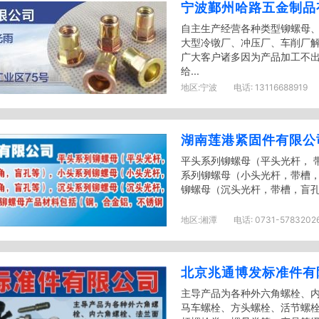
宁波鄞州哈路五金制品
自主生产经营各种类型铆螺母
大型冷镦厂、冲压厂、车削厂
广大客户诸多因为产品加工不
给...
地区:
宁波
电话:
13116688919
湖南莲港紧固件有限公
平头系列铆螺母（平头光杆， 
系列铆螺母（小头光杆，带槽
铆螺母（沉头光杆，带槽，盲孔等
地区:
湘潭
电话:
0731-5783202
北京兆通博发标准件有
主导产品为各种外六角螺栓、
马车螺栓、方头螺栓、活节螺栓