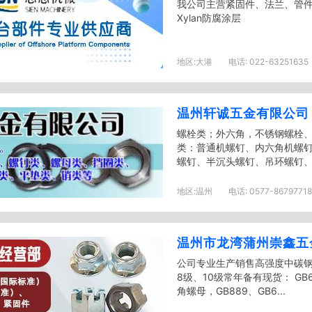
我公司主营紧固件、法兰、管
Xylan防腐涂层
地区:
大港
电话:
022-63251635
温州轩诚五金有限公司
螺栓类；外六角，不锈钢螺栓、
类：普通机螺钉、内六角机螺
螺钉、半沉头螺钉、吊环螺钉、 
地区:
温州
电话:
0577-86797718
温州市龙湾蒲州崇鑫五
公司专业生产销售高强度中碳钢螺
8级、10级常年备有现货： GB61
角螺母，GB889、GB6...