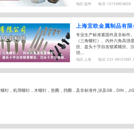
地区:
温州
电话:
13736909626
上海宜欧金属制品有限
专业生产标准紧固件及非标件。
（三角螺钉）、内外六角高强
丝、盘头十字自攻锁紧螺丝、
琐...
地区:
上海
电话:
021-69157881 ,
钉，机用螺钉，木螺钉，垫圈，挡圈，及非标准件,涉及GB，DIN，JIS