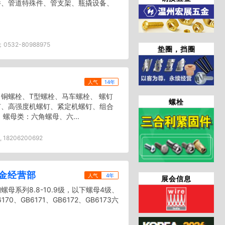
件、管道特殊件、管支架、瓶撬设备、
；0532-80988975
垫圈，挡圈
人气
14年
铜螺栓、T型螺栓、马车螺栓、 螺钉
螺栓
钉、高强度机螺钉、紧定机螺钉、组合
螺母类：六角螺母、六...
, 18206200692
金经营部
人气
4年
展会信息
母系列8.8-10.9级，以下螺母4级、
70、GB6171、GB6172、GB6173六