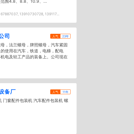
.8、8.8、10.9、...
67887037, 13910730728, 139117...
公司
人气
23年
螺母，法兰螺母，牌照螺母，汽车紧固
泛的使用在汽车，铁道，电梯，配电
等机电及轻工产品的装备上。公司现在
设备厂
人气
11年
 门窗配件包装机 汽车配件包装机 螺