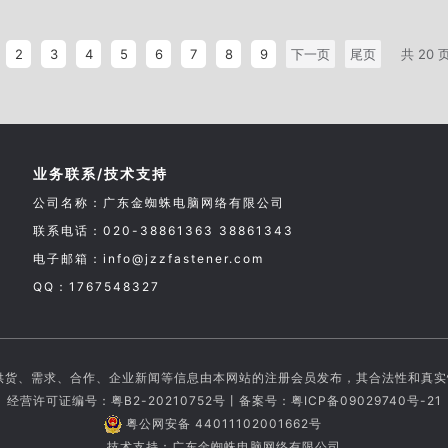
2
3
4
5
6
7
8
9
下一页
尾页
共 20 
业务联系/技术支持
公司名称：广东金蜘蛛电脑网络有限公司
联系电话：020-38861363 38861343
电子邮箱：info@jzzfastener.com
QQ：1767548327
供货、需求、合作、企业新闻等信息由本网站的注册会员发布，其合法性和真
经营许可证编号：粤B2-20210752号丨备案号：
粤ICP备09029740号-21
粤公网安备 44011102001662号
技术支持：广东金蜘蛛电脑网络有限公司