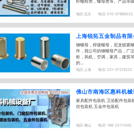
杆螺栓类，螺母类等。产品等级范围4
地区:
北京
电话:
010-67889023, 
上海锐拓五金制品有限
铆螺母，焊接螺母，尼龙锁紧
件，我公司的铆螺母产品，广
柜，风机，空调，家具，建筑
的...
地区:
上海
电话:
021-57276222
佛山市南海区惠科机械
家具配件包装机 卫浴配件包装机
丝包装机 五金件包装机
地区:
佛山
电话:
188-23111065