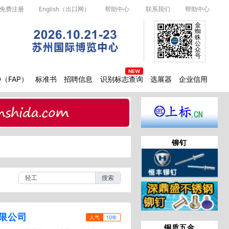
免费注册
English（出口网）
帮助中心
联系我们
帮助中心
金
蜘
蛛
公
众
号
D（FAP）
标准书
招聘信息
识别标志查询
选展器
企业信用
铆钉
搜索
限公司
人气
10年
铜质五金