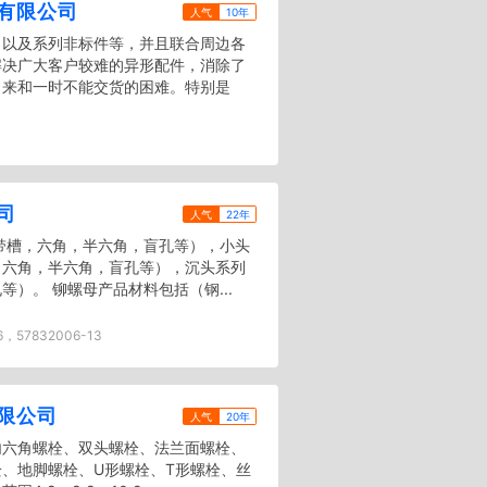
有限公司
人气
10年
、以及系列非标件等，并且联合周边各
解决广大客户较难的异形配件，消除了
出来和一时不能交货的困难。特别是
司
人气
22年
带槽，六角，半六角，盲孔等），小头
，六角，半六角，盲孔等），沉头系列
）。 铆螺母产品材料包括（钢...
6，57832006-13
限公司
人气
20年
内六角螺栓、双头螺栓、法兰面螺栓、
、地脚螺栓、U形螺栓、T形螺栓、丝