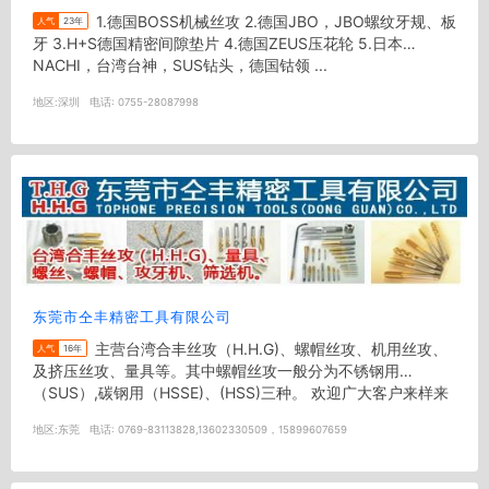
1.德国BOSS机械丝攻 2.德国JBO，JBO螺纹牙规、板
人气
23年
牙 3.H+S德国精密间隙垫片 4.德国ZEUS压花轮 5.日本
NACHI，台湾台神，SUS钻头，德国钴领 ...
地区:
深圳
电话:
0755-28087998
东莞市仝丰精密工具有限公司
主营台湾合丰丝攻（H.H.G)、螺帽丝攻、机用丝攻、
人气
16年
及挤压丝攻、量具等。其中螺帽丝攻一般分为不锈钢用
（SUS）,碳钢用（HSSE)、(HSS)三种。 欢迎广大客户来样来
图订购各类...
地区:
东莞
电话:
0769-83113828,13602330509，15899607659