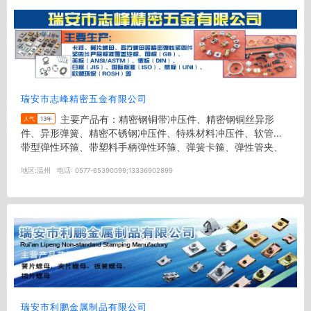
瑞安市志峰精密五金有限公司
主要产品有：精密钢铜带冲压件、精密钢铜丝异形
人气
13年
件、异形弹簧、精密不锈钢冲压件、特殊材料冲压件、软管钢
带型弹性环箍、带塑料手柄弹性环箍、弹簧卡箍、弹性管夹、
弹性卡箍、不锈钢单耳无极卡箍...
地区:
温州
电话:
0577-65390099;13336902899
瑞安市利鹏金属制品有限公司