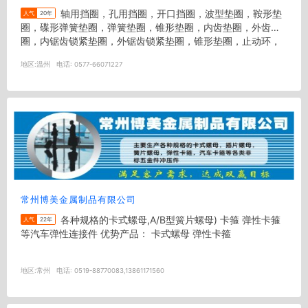
轴用挡圈，孔用挡圈，开口挡圈，波型垫圈，鞍形垫
人气
20年
圈，碟形弹簧垫圈，弹簧垫圈，锥形垫圈，内齿垫圈，外齿垫
圈，内锯齿锁紧垫圈，外锯齿锁紧垫圈，锥形垫圈，止动环，
卡环，钢丝挡圈等
地区:
温州
电话:
0577-66071227
常州博美金属制品有限公司
各种规格的卡式螺母,A/B型簧片螺母) 卡箍 弹性卡箍
人气
22年
等汽车弹性连接件 优势产品： 卡式螺母 弹性卡箍
地区:
常州
电话:
0519-88770083,13861171560