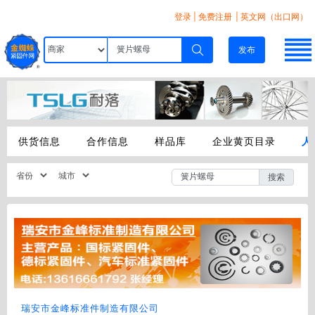
登录
|
免费注册
| 英文网（出口网）
发布
供货信息
合作信息
样品库
企业黄页目录
人
搜索
瑞安市金峰标准件制造有限公司